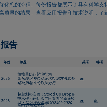
优化您的流程。每份报告都展示了具有科学支
高质量的结果。查看应用报告和技术说明，了
用报告
年份
标题
英语
德语
植物基奶的起泡行为
2026
采用喷射和自动蒸汽打泡方法制备
en
植物奶配方的对比分析
超越划格实验：Stood Up Drop®
技术作为评估涂层附着力的新途径
2025
en
de
将
去润湿
接触角
与ISO2409:2020