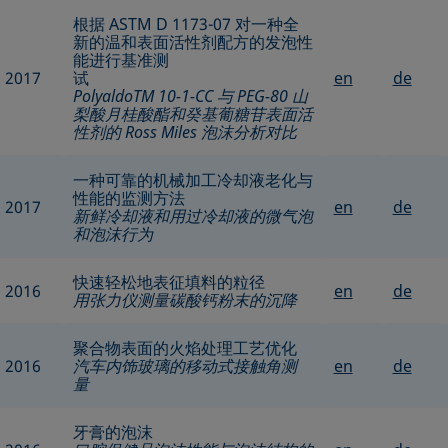
根据 ASTM D 1173-07 对一种全
新的温和表面活性剂配方的发泡性
能进行基准测
2017
试
en
de
PolyaldoTM 10-1-CC 与 PEG-80 山
梨酸月桂酸酯和癸基葡糖苷表面活
性剂的 Ross Miles 泡沫分析对比
一种可靠的机械加工冷却液老化与
性能的监测方法
2017
en
de
新鲜冷却液和用过冷却液的微气泡
和泡沫行为
快速轻松地表征填料的粒径
2016
en
de
用张力仪测量碳酸钙粉末的沉降
聚合物表面的火焰处理工艺优化
2016
汽车内饰玻璃的移动式接触角测
en
de
量
牙膏的泡沫