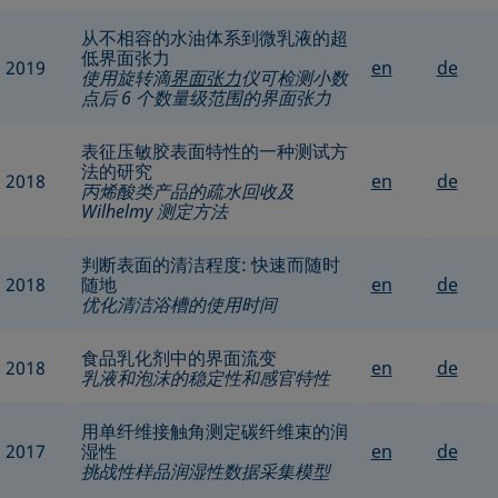
从不相容的水油体系到微乳液的超
低界面张力
2019
en
de
使用旋转滴
界面张力
仪可检测小数
点后 6 个数量级范围的界面张力
表征压敏胶表面特性的一种测试方
法的研究
2018
en
de
丙烯酸类产品的疏水回收及
Wilhelmy 测定方法
判断表面的清洁程度: 快速而随时
2018
随地
en
de
优化清洁浴槽的使用时间
食品乳化剂中的界面流变
2018
en
de
乳液和泡沫的稳定性和感官特性
用单纤维接触角测定碳纤维束的润
2017
湿性
en
de
挑战性样品润湿性数据采集模型