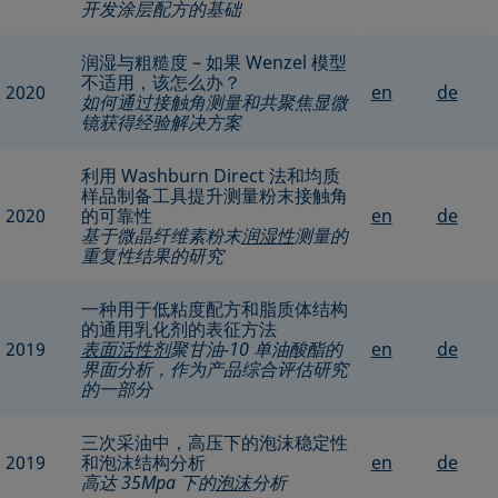
开发涂层配方的基础
润湿与粗糙度 – 如果 Wenzel 模型
不适用，该怎么办？
2020
en
de
如何通过接触角测量和共聚焦显微
镜获得经验解决方案
利用 Washburn Direct 法和均质
样品制备工具提升测量粉末接触角
2020
的可靠性
en
de
基于微晶纤维素粉末
润湿性
测量的
重复性结果的研究
一种用于低粘度配方和脂质体结构
的通用乳化剂的表征方法
2019
表面活性剂
聚甘油-10 单油酸酯的
en
de
界面分析，作为产品综合评估研究
的一部分
三次采油中，高压下的泡沫稳定性
2019
和泡沫结构分析
en
de
高达 35Mpa 下的
泡沫
分析