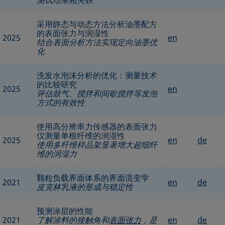
测试结果相关联
采用静态与动态方法分析油墨配方
的表面张力与润湿性
2025
en
结合表面分析方法实现定向油墨优
化
洗发水泡沫分析的优化：测量技术
的比较研究
2025
en
评估鼓气、搅拌和间歇搅拌等发泡
方式的有效性
使用高分辨率力传感器的表面张力
仪测量单根纤维的润湿性
2025
en
de
使用多纤维样品架显著增大超细纤
维的润湿力
颗粒负载界面体系的界面流变学
2021
en
de
皮克林乳液的形成与稳定性
预测涂层的性能
2021
了解涂料的接触角和
表面张力
，是
en
de