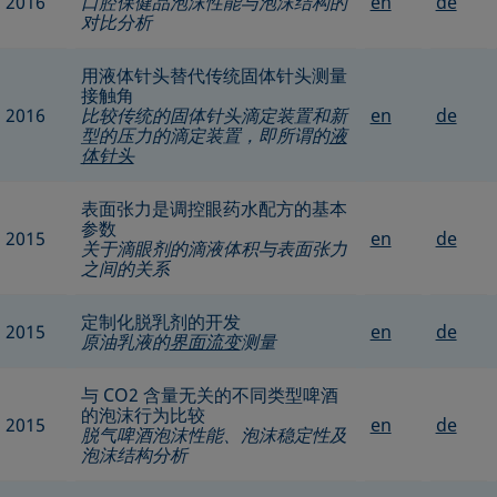
2016
口腔保健品泡沫性能与泡沫结构的
en
de
对比分析
用液体针头替代传统固体针头测量
接触角
2016
比较传统的固体针头滴定装置和新
en
de
型的压力的滴定装置，即所谓的
液
体针头
表面张力是调控眼药水配方的基本
参数
2015
en
de
关于滴眼剂的滴液体积与表面张力
之间的关系
定制化脱乳剂的开发
2015
en
de
原油乳液的
界面流变
测量
与 CO2 含量无关的不同类型啤酒
的泡沫行为比较
2015
en
de
脱气啤酒泡沫性能、泡沫稳定性及
泡沫结构分析