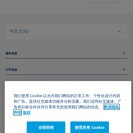
中文 (CN)
服务信息
测量服务
公司信息
技术服务
线上和线下研讨会
关于我们
远程支持
基本信息
人才招聘
和我们取得联系
我们使用 Cookie 以允许我们网站的正常工作、个性化设计内容
新闻
版权
和广告、提供社交媒体功能并分析流量。我们还同社交媒体、广
活动
加入KRÜSS社区
数据隐私声明
告和分析合作伙伴分享有关您使用我们网站的信息。
数据隐私
Cookie政策
声明
版权
通用条款与条件
证书 (ISO 9001)
全部拒绝
接受所有 Cookie
订阅我们的新闻简报