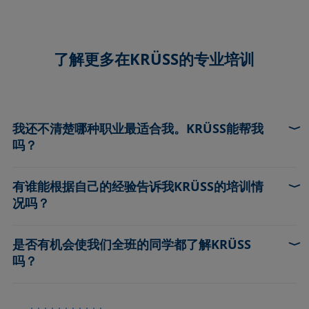
了解更多在KRÜSS的专业培训
我还不清楚哪种职业最适合我。KRÜSS能帮我
吗？
有谁能根据自己的经验告诉我KRÜSS的培训情
找到适合您才能、目标和愿望的职业并不是那么容易。您
况吗？
可以了解一下我们的培训计划是否适合您。只需电邮给
Elisabeth——作为一名人力资源专家，她了解在世界各地
的工作方式，并会抽出时间与您沟通。
是否有机会使我们全班的同学都了解KRÜSS
当然，你不必通过我们的营销广告获得关于KRÜSS的信
吗？
息。可以从我们见习的和训练有素的同事的角度来了解我
们，了解他们是如何经历学徒生涯的，以及他们目前的经
历。只需向Elisabeth发送电子邮件，她将与您取得联系。
当然可以。和您的老师沟通，然后通过老师和Elisabeth取