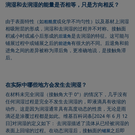
润湿和去润湿的能量是否相等，只是方向相反？
由于表面特性（如
或化学不均匀性）以及基材上润湿
粗糙度
相吸附层的形成，润湿和去润湿的过程并不对称。接触面
积减小时或减小后形成的
是去润湿的特征。这可能与
后退角
铺展过程中或铺展之后的
有很大的不同。后退角和前
前进角
进角之间的差异被称为滞后角，更准确地说，是接触角滞
后。
在实际中哪些地方会发生去润湿？
在材料未完全润湿（接触角大于 0°）的情况下，几乎没有
任何润湿过程是完全不发生去润湿的，即液滴具有收缩的
动作。这是因为润湿通常具有高度动态的性质，无论是雨
滴还是涂覆过程都是如此。维基百科词条[2024 年 6 月 12
日]对润湿的定义如下： 去润湿描述了流体从已经被润湿的
表面上回缩的过程。在动态润湿后，接触面的
之后即
铺展