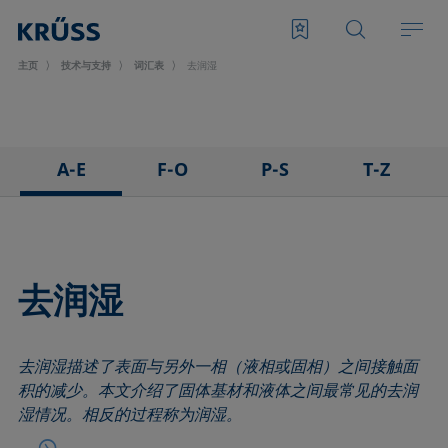
主页
技术与支持
词汇表
去润湿
A-E
F-O
P-S
T-Z
3D接触角测量法
泡沫
悬滴法
表面张力仪
粘附
Foam Flash
极性部分
三相点
吸附系数
发泡剂
多项式法
顶视距离法
去润湿
前进角
Fowkes法
后退角
Washburn法
ASTM D 971
高宽法
脱环法
韦伯数
去润湿描述了表面与另外一相（液相或固相）之间接触面
基线
滞后角
棒法
润湿性
积的减少。本文介绍了固体基材和液体之间最常见的去润
气泡压力张力仪
界面流变，表面流变
滚动角
润湿长度
湿情况。相反的过程称为润湿。
捕泡法
界面张力
罗氏泡沫分析法
润湿