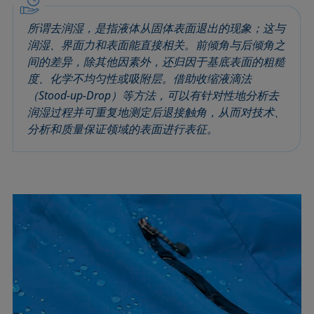
圆法
拉普拉斯压力
粗糙度
润湿剂
所谓去润湿，是指液体从固体表面退出的现象；这与
圆锥曲线法
液体针头
座滴法
Wilhelmy板法
润湿、界面力和表面能直接相关。前倾角与后倾角之
受束座滴法
莲花效应
旋转滴张力仪
粘附功
间的差异，除其他因素外，还归因于基底表面的粗糙
接触角
弯月面法
铺展
内聚功
度、化学不均匀性或吸附层。借助收缩液滴法
CMC和表面活性剂浓度
吴氏法
铺展系数
杨拉普拉斯拟合
（Stood-up-Drop）等方法，可以有针对性地分析去
润湿过程并可重复地测定后退接触角，从而对技术、
临界表面张力
Zisman法
滴重计
杨氏方程
分析和质量保证领域的表面进行表征。
去润湿
胶束
静态接触角
扩散系数
微乳剂
静态表面张力
色散部分
Oss and Good法
收缩液滴法
液滴形状分析
Owens, Wendt, Rabel and Kaelble (OWRK)法
表面年龄
Du Noüy环法
表面过剩浓度
动态接触角
表面自由能
动态表面张力
表面张力
乳剂
表面活性
状态方程
表面活性剂