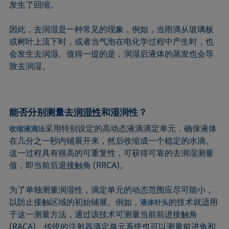
发生了回缩。
因此，去润湿是一种常见的现象，例如，当雨滴从玻璃板
或树叶上流下时，或者当气泡在电化学过程中产生时，也
会发生去润湿。值得一提的是，润湿后液体的蒸发也会导
致去润湿。
能否分别测量去
润湿性
和湿润性？
采用特别设定的高动态液滴滴定单元，确保液体
收缩液滴法
在几分之一秒内铺展开来，然后收缩成一个稳定的水滴。
这一过程具有很高的可重复性，可获得可靠的去润湿测量
值，即当前后退接触角 (RRCA)。
为了单独测量润湿性，滴定单元的动态范围应尽可能小，
以防止接触区域的初始铺展。例如，
的技术就适用
液体针头
于这一测量方法，通过该技术可测量当前前进接触角
(RACA)。传统的注射器滴定单元系统也可以测量前进角和