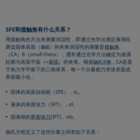
SFE和
接触角
有什么关系？
用接触角的方法来测量润湿性，即通过光学法测定液滴轮
廓盒固体表面（
）的夹角润湿性的测量是
接触角
基线
（CA）θ（small theta），通常通过光学方法确定为液滴
轮廓与表面平面（=
基线
）的夹角。根据
，CA是基
杨氏方程
于热力学平衡下的三相体系，每一个分量都力求使表面或
界面最小化：
固体的表面自由能（SFE），σ
。
s
液体的表面张力（SFT），σl。
固液相的
界面张力
(IFT)，σls。
杨氏方程定义了这些分量之间有如下关系：