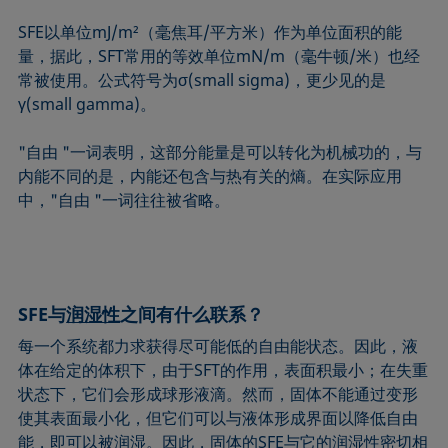
Extended Fowkes法
SFE以单位mJ/m²（毫焦耳/平方米）作为单位面积的能
量，据此，SFT常用的等效单位mN/m（毫牛顿/米）也经
常被使用。公式符号为σ(small sigma)，更少见的是
γ(small gamma)。
"自由 "一词表明，这部分能量是可以转化为机械功的，与
内能不同的是，内能还包含与热有关的熵。在实际应用
中，"自由 "一词往往被省略。
SFE与
润湿性
之间有什么联系？
每一个系统都力求获得尽可能低的自由能状态。因此，液
体在给定的体积下，由于SFT的作用，表面积最小；在失重
状态下，它们会形成球形液滴。然而，固体不能通过变形
使其表面最小化，但它们可以与液体形成界面以降低自由
能，即可以被润湿。因此，固体的SFE与它的润湿性密切相