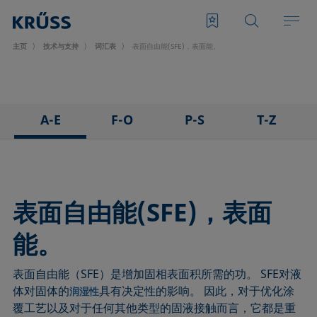
主页
技术与支持
词汇表
表面自由能(SFE)，表面能。
A-E
F-O
P-S
T-Z
3D接触角测量法
泡沫
悬滴法
表面张力仪
粘附
Foam Flash
极性部分
三相点
吸附系数
发泡剂
多项式法
顶视距离法
表面自由能(SFE)，表面
前进角
Fowkes法
后退角
Washburn法
能。
ASTM D 971
高宽法
脱环法
韦伯数
基线
滞后角
棒法
润湿性
表面自由能（SFE）是增加固相表面积所需的功。 SFE对液
气泡压力张力仪
界面流变，表面流变
滚动角
润湿长度
体对固体的
具有决定性的影响。 因此，对于优化涂
润湿性
捕泡法
界面张力
罗氏泡沫分析法
润湿
覆工艺以及对于任何其他类型的固液接触而言，它都是重