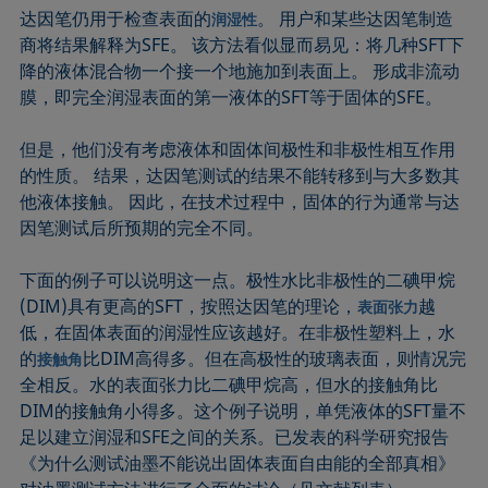
达因笔仍用于检查表面的
。 用户和某些达因笔制造
润湿性
商将结果解释为SFE。 该方法看似显而易见：将几种SFT下
降的液体混合物一个接一个地施加到表面上。 形成非流动
膜，即完全润湿表面的第一液体的SFT等于固体的SFE。
但是，他们没有考虑液体和固体间极性和非极性相互作用
的性质。 结果，达因笔测试的结果不能转移到与大多数其
他液体接触。 因此，在技术过程中，固体的行为通常与达
因笔测试后所预期的完全不同。
下面的例子可以说明这一点。极性水比非极性的二碘甲烷
(DIM)具有更高的SFT，按照达因笔的理论，
越
表面张力
低，在固体表面的润湿性应该越好。在非极性塑料上，水
的
比DIM高得多。但在高极性的玻璃表面，则情况完
接触角
全相反。水的表面张力比二碘甲烷高，但水的接触角比
DIM的接触角小得多。这个例子说明，单凭液体的SFT量不
足以建立润湿和SFE之间的关系。已发表的科学研究报告
《为什么测试油墨不能说出固体表面自由能的全部真相》