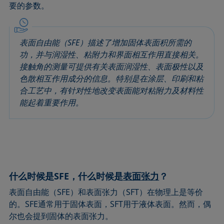
要的参数。
圆法
拉普拉斯压力
粗糙度
润湿剂
圆锥曲线法
液体针头
座滴法
Wilhelmy板法
受束座滴法
莲花效应
旋转滴张力仪
粘附功
表面自由能（SFE）描述了增加固体表面积所需的
接触角
弯月面法
铺展
内聚功
功，并与润湿性、粘附力和界面相互作用直接相关。
接触角的测量可提供有关表面润湿性、表面极性以及
CMC和表面活性剂浓度
吴氏法
铺展系数
杨拉普拉斯拟合
色散相互作用成分的信息。特别是在涂层、印刷和粘
临界表面张力
Zisman法
滴重计
杨氏方程
合工艺中，有针对性地改变表面能对粘附力及材料性
去润湿
胶束
静态接触角
能起着重要作用。
扩散系数
微乳剂
静态表面张力
色散部分
Oss and Good法
收缩液滴法
液滴形状分析
Owens, Wendt, Rabel and Kaelble (OWRK)法
表面年龄
Du Noüy环法
表面过剩浓度
动态接触角
表面自由能
什么时候是SFE，什么时候是
表面张力
？
动态表面张力
表面张力
表面自由能（SFE）和表面张力（SFT）在物理上是等价
乳剂
表面活性
的。SFE通常用于固体表面，SFT用于液体表面。然而，偶
尔也会提到固体的表面张力。
状态方程
表面活性剂