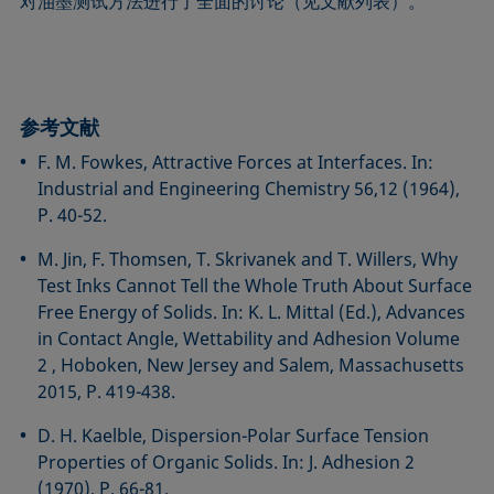
对油墨测试方法进行了全面的讨论（见文献列表）。
参考文献
F. M. Fowkes, Attractive Forces at Interfaces. In:
Industrial and Engineering Chemistry 56,12 (1964),
P. 40-52.
M. Jin, F. Thomsen, T. Skrivanek and T. Willers, Why
Test Inks Cannot Tell the Whole Truth About Surface
Free Energy of Solids. In: K. L. Mittal (Ed.), Advances
in Contact Angle, Wettability and Adhesion Volume
2 , Hoboken, New Jersey and Salem, Massachusetts
2015, P. 419-438.
D. H. Kaelble, Dispersion-Polar Surface Tension
Properties of Organic Solids. In: J. Adhesion 2
(1970), P. 66-81.