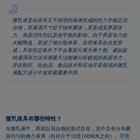
圆法
拉普拉斯压力
粗糙度
润湿剂
圆锥曲线法
液体针头
座滴法
Wilhelmy板法
微乳液是由原本互不相溶的液体组成的热力学稳定混
受束座滴法
莲花效应
旋转滴张力仪
粘附功
合物，其液滴尺寸处于纳米量级，其形成受界面张
接触角
弯月面法
铺展
内聚功
力、表面活性剂以及相平衡的影响。由于界面张力的
CMC和表面活性剂浓度
吴氏法
铺展系数
杨拉普拉斯拟合
大幅降低，形成了细分散体系，这些体系会自发形
成，并在恒定条件下不会重新分离为单个相。诸如旋
临界表面张力
Zisman法
滴重计
杨氏方程
转液滴张力法等测量方法能够分析极低的表面张力，
去润湿
胶束
静态接触角
并在制药、化妆品、食品技术和石油开采领域的微乳
扩散系数
微乳剂
静态表面张力
液配方设计中发挥着重要作用。
色散部分
Oss and Good法
收缩液滴法
液滴形状分析
Owens, Wendt, Rabel and Kaelble (OWRK)法
表面年龄
Du Noüy环法
表面过剩浓度
动态接触角
表面自由能
动态表面张力
表面张力
微乳液具有哪些特性？
乳剂
表面活性
在微乳液中，两相以混合物的形式存在，其中含有分布极
其均匀的微小液滴（粒径介于10至100纳米之间）。尽管
状态方程
表面活性剂