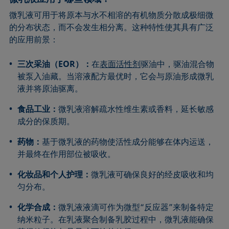
微乳液可用于将原本与水不相溶的有机物质分散成极细微
的分布状态，而不会发生相分离。这种特性使其具有广泛
的应用前景：
三次采油（EOR）：
在
表面活性剂
驱油中，驱油混合物
被泵入油藏。当溶液配方最优时，它会与原油形成微乳
液并将原油驱离。
食品工业：
微乳液溶解疏水性维生素或香料，延长敏感
成分的保质期。
药物：
基于微乳液的药物使活性成分能够在体内运送，
并最终在作用部位被吸收。
化妆品和个人护理：
微乳液可确保良好的经皮吸收和均
匀分布。
化学合成：
微乳液液滴可作为微型“反应器”来制备特定
纳米粒子。在乳液聚合制备乳胶过程中，微乳液能确保