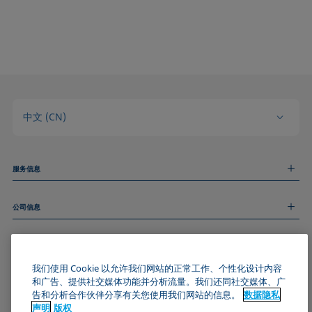
中文 (CN)
服务信息
测量服务
公司信息
技术服务
线上和线下研讨会
关于我们
远程支持
基本信息
人才招聘
和我们取得联系
我们使用 Cookie 以允许我们网站的正常工作、个性化设计内容
新闻
版权
和广告、提供社交媒体功能并分析流量。我们还同社交媒体、广
活动
加入KRÜSS社区
数据隐私声明
告和分析合作伙伴分享有关您使用我们网站的信息。
数据隐私
Cookie政策
声明
版权