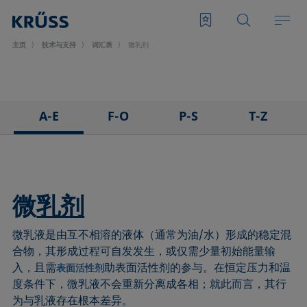
主页
技术与支持
词汇表
微乳剂
A-E
F-O
P-S
T-Z
3D接触角测量法
泡沫
悬滴法
表面张力仪
粘附
Foam Flash
极性部分
三相点
吸附系数
发泡剂
多项式法
顶视距离法
微
乳剂
前进角
Fowkes法
后退角
Washburn法
微乳液是由互不相溶的液体（通常为油/水）形成的稳定混
ASTM D 971
高宽法
脱环法
韦伯数
合物，其形成过程可自发发生，或仅需少量初始能量输
基线
滞后角
棒法
润湿性
入，且需
助表面活性剂的参与。在恒定压力和温
表面活性剂
气泡压力张力仪
界面流变，表面流变
滚动角
润湿长度
度条件下，微乳液不会重新分离成各相；就此而言，其行
捕泡法
界面张力
罗氏泡沫分析法
润湿
为与乳液存在根本差异。