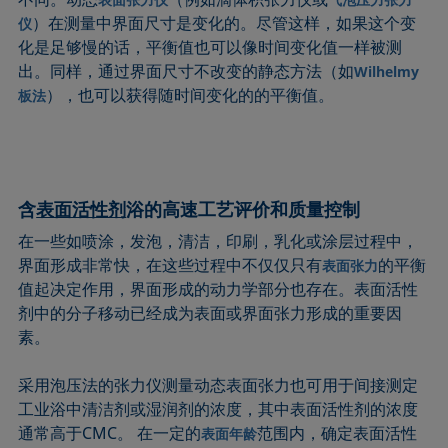
Extended Fowkes法
）在测量中界面尺寸是变化的。尽管这样，如果这个变
仪
化是足够慢的话，平衡值也可以像时间变化值一样被测
出。同样，通过界面尺寸不改变的静态方法（如
Wilhelmy
），也可以获得随时间变化的的平衡值。
板法
含
表面活性剂
浴的高速工艺评价和质量控制
在一些如喷涂，发泡，清洁，印刷，乳化或涂层过程中，
界面形成非常快，在这些过程中不仅仅只有
的平衡
表面张力
值起决定作用，界面形成的动力学部分也存在。表面活性
剂中的分子移动已经成为表面或界面张力形成的重要因
素。
采用泡压法的张力仪测量动态表面张力也可用于间接测定
工业浴中清洁剂或湿润剂的浓度，其中表面活性剂的浓度
通常高于CMC。 在一定的
范围内，确定表面活性
表面年龄