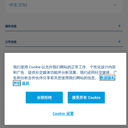
中文 (CN)
服务信息
测量服务
公司信息
技术服务
线上和线下研讨会
关于我们
远程支持
基本信息
人才招聘
和我们取得联系
新闻
我们使用 Cookie 以允许我们网站的正常工作、个性化设计内容
版权
和广告、提供社交媒体功能并分析流量。我们还同社交媒体、广
活动
加入KRÜSS社区
数据隐私声明
告和分析合作伙伴分享有关您使用我们网站的信息。
数据隐私
Cookie政策
声明
版权
通用条款与条件
证书 (ISO 9001)
全部拒绝
接受所有 Cookie
订阅我们的新闻简报
Cookie 设置