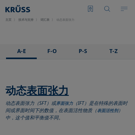
主页
技术与支持
词汇表
动态表面张力
A-E
F-O
P-S
T-Z
3D接触角测量法
泡沫
悬滴法
表面张力仪
粘附
Foam Flash
极性部分
三相点
吸附系数
发泡剂
多项式法
顶视距离法
动态
表面张力
前进角
Fowkes法
后退角
Washburn法
动态表面张力（SFT）或
（IFT）是在特殊的表面时
ASTM D 971
高宽法
脱环法
韦伯数
界面张力
间或界面时间下的数值，在表面活性物质（
）
表面活性剂
基线
滞后角
棒法
润湿性
中，这个值和平衡值不同。
气泡压力张力仪
界面流变，表面流变
滚动角
润湿长度
捕泡法
界面张力
罗氏泡沫分析法
润湿