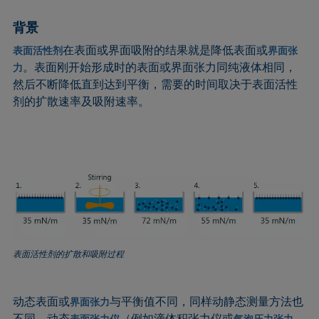
圆法
拉普拉斯压力
粗糙度
润湿剂
背景
圆锥曲线法
液体针头
座滴法
Wilhelmy板法
在表面或界面吸附的结果就是降低表面或
表面活性剂
界面张
受束座滴法
莲花效应
旋转滴张力仪
粘附功
。表面刚开始形成时的表面或界面张力同纯液体相同，
力
接触角
弯月面法
铺展
内聚功
然后不断降低直到达到平衡，需要的时间取决于表面活性
CMC和表面活性剂浓度
吴氏法
铺展系数
杨拉普拉斯拟合
剂的扩散速率及吸附速率。
临界表面张力
Zisman法
滴重计
杨氏方程
去润湿
胶束
静态接触角
扩散系数
微乳剂
静态表面张力
色散部分
Oss and Good法
收缩液滴法
液滴形状分析
Owens, Wendt, Rabel and Kaelble (OWRK)法
表面年龄
Du Noüy环法
表面过剩浓度
动态接触角
表面自由能
表面活性剂的扩散和吸附过程
动态表面张力
表面张力
乳剂
表面活性
动态表面或
与平衡值不同，同样动静态测量方法也
界面张力
状态方程
表面活性剂
不同。动态
（例如滴体积张力仪或
表面张力仪
气泡压力张力