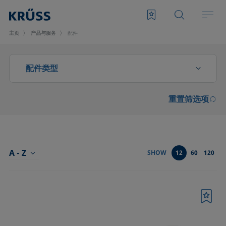
主页
产品与服务
配件
配件类型
重置筛选项
CMC测量配件
光学部件
分析液体特性的配件
A - Z
SHOW
12
60
120
前型号SH4501和SH4502起泡模块的配件
升级和扩展
书签
发泡滤板和转子