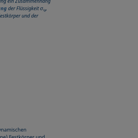
hung ein Zusammenhang
ung
der Flüssigkeit σ
,
lg
Festkörper und der
dynamischen
ene) Festkörper und