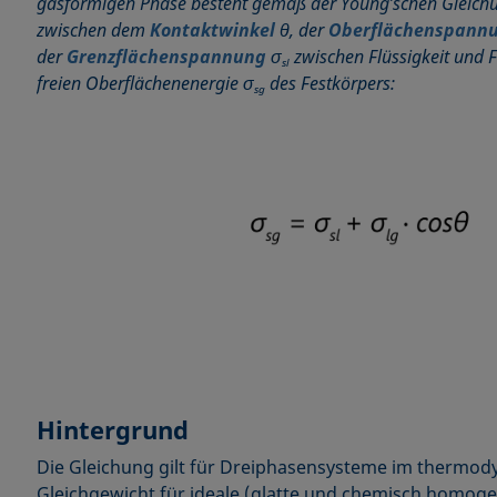
gasförmigen Phase besteht gemäß der Young’schen Gleic
zwischen dem
Kontaktwinkel
θ, der
Oberflächenspann
der
Grenzflächenspannung
σ
zwischen Flüssigkeit und 
sl
freien Oberflächenenergie σ
des Festkörpers:
sg
Hintergrund
Die Gleichung gilt für Dreiphasensysteme im thermo
Gleichgewicht für ideale (glatte und chemisch homog