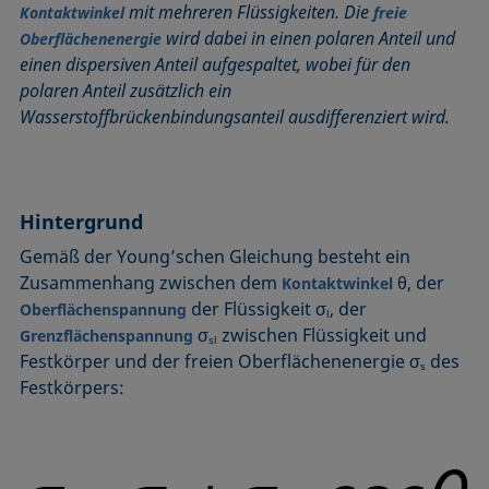
mit mehreren Flüssigkeiten. Die
Kontaktwinkel
freie
Benetzbarkeit
Kegelschnittmethode
Rückzugswinkel
wird dabei in einen polaren Anteil und
Oberflächenenergie
Benetzte Länge
Kohäsionsarbeit
Schaum
einen dispersiven Anteil aufgespaltet, wobei für den
Benetzung
Kontaktwinkel
Schaumbildner
polaren Anteil zusätzlich ein
Blasendruck-Tensiometer
Kreismethode
Spinning-Drop-Tensiometer
Wasserstoffbrückenbindungsanteil ausdifferenziert wird.
Captive Bubble Methode
Kritische Mizellkonzentration (CMC) und
Spreiten
Tensidkonzentration
Constrained Sessile Drop
Spreitkoeffizient, Spreitparameter
Kritische Oberflächenspannung
Diffusionskoeffizient
Stabmethode
Hintergrund
Laplace-Druck
Dispersiver Anteil
Stalagmometer
Gemäß der Young’schen Gleichung besteht ein
Liegender Tropfen (sessile drop)
Dreiphasenpunkt
Statische Oberflächenspannung
Zusammenhang zwischen dem
θ, der
Kontaktwinkel
Liquid Needle
der Flüssigkeit σ
, der
Oberflächenspannung
Dynamische Oberflächenspannung
Statischer Kontaktwinkel
l
Lotuseffekt
σ
zwischen Flüssigkeit und
Grenzflächenspannung
Dynamischer Kontaktwinkel
Stood-up Drop
sl
Festkörper und der freien Oberflächenenergie σ
des
Meniskus-Methode
s
Emulsion
Festkörpers:
Methode nach Oss und Good
Entnetzung
Methode nach Owens, Wendt, Rabel und Kaelble (OWRK)
Equation of state
Methode nach Wu
Extended-Fowkes method