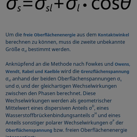
Mikroemulsion
Methode nach Zisman
Mizelle
Netzmittel
Um die
aus dem
freie Oberflächenenergie
Kontaktwinkel
Oberflächenaktiv
berechnen zu können, muss die zweite unbekannte
Oberflächenalter
Größe σ
bestimmt werden.
sl
Oberflächenspannung
Anknüpfend an die Methode nach Fowkes und
Owens,
wird die
Wendt, Rabel und Kaelble
Grenzflächenspannung
σ
anhand der beiden Oberflächenspannungen σ
sl
s
und σ
und der gleichartigen Wechselwirkungen
l
zwischen den Phasen berechnet. Diese
Wechselwirkungen werden als geometrischer
D
Mittelwert eines dispersiven Anteils σ
, eines
H
Wasserstoffbrückenbindungsanteils σ
und eines
P
Anteils sonstiger polarer Wechselwirkungen σ
der
bzw. freien Oberflächenenergie
Oberflächenspannung