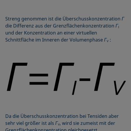
Mikroemulsion
Methode nach Zisman
Streng genommen ist die Überschusskonzentration
Γ
Mizelle
die Differenz aus der Grenzflächenkonzentration
Γ
I
Netzmittel
und der Konzentration an einer virtuellen
Oberflächenaktiv
Schnittfläche im Inneren der Volumenphase
Γ
:
V
Oberflächenalter
Oberflächenspannung
Da die Überschusskonzentration bei Tensiden aber
sehr viel größer ist als
Γ
, wird sie zumeist mit der
V
Grenzflächenkonzentration gleichgesetzt.