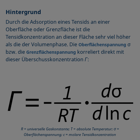
Benetzbarkeit
Kegelschnittmethode
Rückzugswinkel
Hintergrund
Benetzte Länge
Kohäsionsarbeit
Schaum
Durch die Adsorption eines Tensids an einer
Benetzung
Kontaktwinkel
Schaumbildner
Oberfläche oder Grenzfläche ist die
Blasendruck-Tensiometer
Kreismethode
Spinning-Drop-Tensiometer
Tensidkonzentration an dieser Fläche sehr viel höher
Captive Bubble Methode
Kritische Mizellkonzentration (CMC) und
Spreiten
als die der Volumenphase. Die
σ
Oberflächenspannung
Tensidkonzentration
Constrained Sessile Drop
Spreitkoeffizient, Spreitparameter
bzw. die
korreliert direkt mit
Grenzflächenspannung
Kritische Oberflächenspannung
dieser Überschusskonzentration
Γ
:
Diffusionskoeffizient
Stabmethode
Laplace-Druck
Dispersiver Anteil
Stalagmometer
Liegender Tropfen (sessile drop)
Dreiphasenpunkt
Statische Oberflächenspannung
Liquid Needle
Dynamische Oberflächenspannung
Statischer Kontaktwinkel
Lotuseffekt
Dynamischer Kontaktwinkel
Stood-up Drop
Meniskus-Methode
Emulsion
Methode nach Oss und Good
Entnetzung
Methode nach Owens, Wendt, Rabel und Kaelble (OWRK)
Equation of state
R = universelle Gaskonstante; T = absolute Temperatur; σ =
Methode nach Wu
Oberflächenspannung; c = molare Tensidkonzentration
Extended-Fowkes method