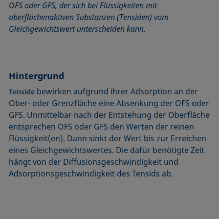
OFS oder GFS, der sich bei Flüssigkeiten mit
Benetzbarkeit
Kegelschnittmethode
Rückzugswinkel
oberflächenaktiven Substanzen (Tensiden) vom
Benetzte Länge
Kohäsionsarbeit
Schaum
Gleichgewichtswert unterscheiden kann.
Benetzung
Kontaktwinkel
Schaumbildner
Blasendruck-Tensiometer
Kreismethode
Spinning-Drop-Tensiometer
Captive Bubble Methode
Kritische Mizellkonzentration (CMC) und
Spreiten
Hintergrund
Tensidkonzentration
Constrained Sessile Drop
Spreitkoeffizient, Spreitparameter
Kritische Oberflächenspannung
bewirken aufgrund ihrer Adsorption an der
Tenside
Diffusionskoeffizient
Stabmethode
Ober- oder Grenzfläche eine Absenkung der OFS oder
Laplace-Druck
Dispersiver Anteil
Stalagmometer
GFS. Unmittelbar nach der Entstehung der Oberfläche
Liegender Tropfen (sessile drop)
Dreiphasenpunkt
Statische Oberflächenspannung
entsprechen OFS oder GFS den Werten der reinen
Liquid Needle
Flüssigkeit(en). Dann sinkt der Wert bis zur Erreichen
Dynamische Oberflächenspannung
Statischer Kontaktwinkel
Lotuseffekt
eines Gleichgewichtswertes. Die dafür benötigte Zeit
Dynamischer Kontaktwinkel
Stood-up Drop
hängt von der Diffusionsgeschwindigkeit und
Meniskus-Methode
Emulsion
Adsorptionsgeschwindigkeit des Tensids ab.
Methode nach Oss und Good
Entnetzung
Methode nach Owens, Wendt, Rabel und Kaelble (OWRK)
Equation of state
Methode nach Wu
Extended-Fowkes method