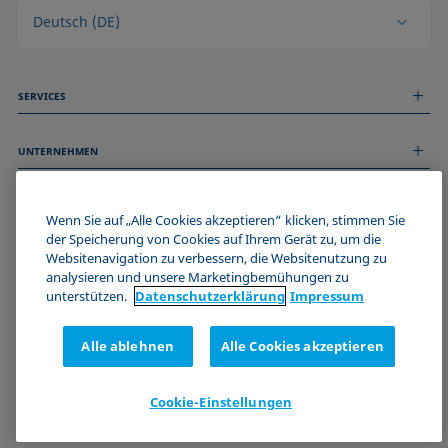
Deutsch (DE)
SERVICES
Messdienstleistungen
UNTERNEHMEN
Technischer Service
Webinare & Seminare
Über uns
Remote Support
ALLGEMEINE INFORMATIONEN
Stellenangebote
Wenn Sie auf „Alle Cookies akzeptieren“ klicken, stimmen Sie
Kontaktieren Sie uns
News
der Speicherung von Cookies auf Ihrem Gerät zu, um die
Impressum
Websitenavigation zu verbessern, die Websitenutzung zu
Events
WERDE TEIL DER KRÜSS COMMUNITY
Datenschutzerklärung
analysieren und unsere Marketingbemühungen zu
Cookie-Richtlinie
unterstützen.
Datenschutz­erklärung
Impressum
Verkaufs- und Lieferbedingungen
Zertifizierungen (ISO 9001)
Alle ablehnen
Alle Cookies akzeptieren
Newsletter-Anmeldung
Cookie-Einstellungen