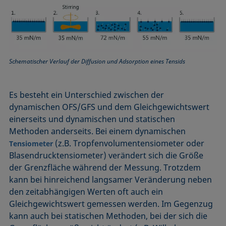
Mikroemulsion
Methode nach Zisman
Mizelle
Netzmittel
Schematischer Verlauf der Diffusion und Adsorption eines Tensids
Oberflächenaktiv
Oberflächenalter
Oberflächenspannung
Es besteht ein Unterschied zwischen der
dynamischen OFS/GFS und dem Gleichgewichtswert
einerseits und dynamischen und statischen
Methoden anderseits. Bei einem dynamischen
(z.B. Tropfenvolumentensiometer oder
Tensiometer
Blasendrucktensiometer) verändert sich die Größe
der Grenzfläche während der Messung. Trotzdem
kann bei hinreichend langsamer Veränderung neben
den zeitabhängigen Werten oft auch ein
Gleichgewichtswert gemessen werden. Im Gegenzug
kann auch bei statischen Methoden, bei der sich die