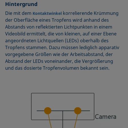
Hintergrund
Benetzbarkeit
Kegelschnittmethode
Rückzugswinkel
Benetzte Länge
Kohäsionsarbeit
Schaum
Die mit dem
korrelierende Krümmung
Kontaktwinkel
der Oberfläche eines Tropfens wird anhand des
Benetzung
Kontaktwinkel
Schaumbildner
Abstands von reflektierten Lichtpunkten in einem
Blasendruck-Tensiometer
Kreismethode
Spinning-Drop-Tensiometer
Videobild ermittelt, die von kleinen, auf einer Ebene
Captive Bubble Methode
Kritische Mizellkonzentration (CMC) und
Spreiten
angeordneten Lichtquellen (LEDs) oberhalb des
Tensidkonzentration
Constrained Sessile Drop
Spreitkoeffizient, Spreitparameter
Tropfens stammen. Dazu müssen lediglich apparativ
Kritische Oberflächenspannung
vorgegebene Größen wie der Arbeitsabstand, der
Diffusionskoeffizient
Stabmethode
Abstand der LEDs voneinander, die Vergrößerung
Laplace-Druck
Dispersiver Anteil
Stalagmometer
und das dosierte Tropfenvolumen bekannt sein.
Liegender Tropfen (sessile drop)
Dreiphasenpunkt
Statische Oberflächenspannung
Liquid Needle
Dynamische Oberflächenspannung
Statischer Kontaktwinkel
Lotuseffekt
Dynamischer Kontaktwinkel
Stood-up Drop
Meniskus-Methode
Emulsion
Methode nach Oss und Good
Entnetzung
Methode nach Owens, Wendt, Rabel und Kaelble (OWRK)
Equation of state
Methode nach Wu
Extended-Fowkes method