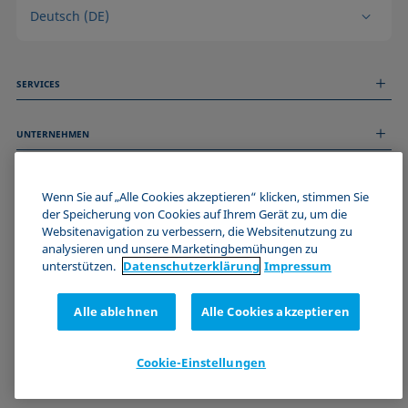
Deutsch (DE)
SERVICES
Messdienstleistungen
UNTERNEHMEN
Technischer Service
Webinare & Seminare
Über uns
Remote Support
ALLGEMEINE INFORMATIONEN
Stellenangebote
Wenn Sie auf „Alle Cookies akzeptieren“ klicken, stimmen Sie
Kontaktieren Sie uns
News
der Speicherung von Cookies auf Ihrem Gerät zu, um die
Impressum
Websitenavigation zu verbessern, die Websitenutzung zu
Events
WERDE TEIL DER KRÜSS COMMUNITY
Datenschutzerklärung
analysieren und unsere Marketingbemühungen zu
Cookie-Richtlinie
unterstützen.
Datenschutz­erklärung
Impressum
Verkaufs- und Lieferbedingungen
Zertifizierungen (ISO 9001)
Alle ablehnen
Alle Cookies akzeptieren
Newsletter-Anmeldung
Cookie-Einstellungen