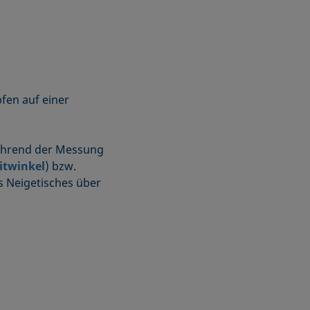
pfen auf einer
ährend der Messung
itwinkel
) bzw.
es Neigetisches über