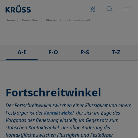
Home
Know How
Glossar
Fortschreitwinkel
A-E
F-O
P-S
T-Z
3D Contact Angle Methode
Foam Flash, Flash Foam
Pendant drop
Tensid
Adhäsion
Fortschreitwinkel
Plattenmethode nach Wilhelmy
Tensiometer
Abrollwinkel
Fowkes-Methode
Polarer Anteil
Überschusskonzentration
Fortschreitwinkel
Adhäsionsarbeit
Freie Oberflächenenergie (engl. surface free energy, SFE)
Polynommethode
Tropfenkonturanalyse
Der Fortschreitwinkel zwischen einer Flüssigkeit und einem
Adsorptionskoeffizient
Grenzflächenrheologie, Oberflächenrheologie
Rauheit (Oberflächenrauheit)
Washburn-Methode
Festkörper ist der
, der sich im Zuge des
Kontaktwinkel
ASTM D 971
Grenzflächenspannung
Ringabrissmethode
Weber-Zahl
Vorgangs der Benetzung einstellt, im Gegensatz zum
Aufsichtdistanzmethode
Höhe-Breite-Methode
Ringmethode nach Du Noüy
Young’sche Gleichung
statischen Kontaktwinkel, der ohne Änderung der
Basislinie
Hysterese
Ross-Miles-Methode
Young-Laplace-Fit
Kontaktfläche zwischen Flüssigkeit und Festkörper