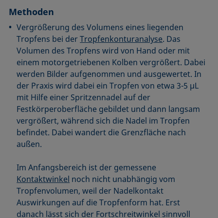
Mikroemulsion
Methoden
Methode nach Zisman
Vergrößerung des Volumens eines liegenden
Mizelle
Tropfens bei der
Tropfenkonturanalyse
. Das
Netzmittel
Volumen des Tropfens wird von Hand oder mit
Oberflächenaktiv
einem motorgetriebenen Kolben vergrößert. Dabei
werden Bilder aufgenommen und ausgewertet. In
Oberflächenalter
der Praxis wird dabei ein Tropfen von etwa 3-5 µL
Oberflächenspannung
mit Hilfe einer Spritzennadel auf der
Festkörperoberfläche gebildet und dann langsam
vergrößert, während sich die Nadel im Tropfen
befindet. Dabei wandert die Grenzfläche nach
außen.
Im Anfangsbereich ist der gemessene
Kontaktwinkel
noch nicht unabhängig vom
Tropfenvolumen, weil der Nadelkontakt
Auswirkungen auf die Tropfenform hat. Erst
danach lässt sich der Fortschreitwinkel sinnvoll