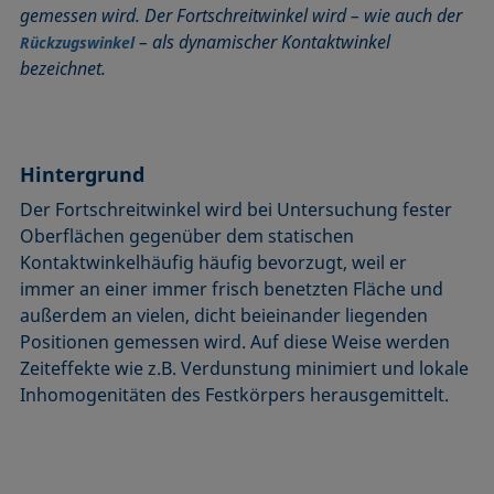
gemessen wird. Der Fortschreitwinkel wird – wie auch der
Benetzbarkeit
Kegelschnittmethode
Rückzugswinkel
– als dynamischer Kontaktwinkel
Rückzugswinkel
Benetzte Länge
Kohäsionsarbeit
Schaum
bezeichnet.
Benetzung
Kontaktwinkel
Schaumbildner
Blasendruck-Tensiometer
Kreismethode
Spinning-Drop-Tensiometer
Captive Bubble Methode
Kritische Mizellkonzentration (CMC) und
Spreiten
Tensidkonzentration
Hintergrund
Constrained Sessile Drop
Spreitkoeffizient, Spreitparameter
Kritische Oberflächenspannung
Der Fortschreitwinkel wird bei Untersuchung fester
Diffusionskoeffizient
Stabmethode
Oberflächen gegenüber dem statischen
Laplace-Druck
Dispersiver Anteil
Stalagmometer
Kontaktwinkelhäufig häufig bevorzugt, weil er
Liegender Tropfen (sessile drop)
Dreiphasenpunkt
Statische Oberflächenspannung
immer an einer immer frisch benetzten Fläche und
Liquid Needle
Dynamische Oberflächenspannung
Statischer Kontaktwinkel
außerdem an vielen, dicht beieinander liegenden
Lotuseffekt
Positionen gemessen wird. Auf diese Weise werden
Dynamischer Kontaktwinkel
Stood-up Drop
Zeiteffekte wie z.B. Verdunstung minimiert und lokale
Meniskus-Methode
Emulsion
Inhomogenitäten des Festkörpers herausgemittelt.
Methode nach Oss und Good
Entnetzung
Methode nach Owens, Wendt, Rabel und Kaelble (OWRK)
Equation of state
Methode nach Wu
Extended-Fowkes method