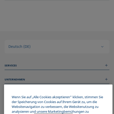
Deutsch (DE)
SERVICES
Messdienstleistungen
UNTERNEHMEN
Technischer Service
Webinare & Seminare
Über uns
Remote Support
ALLGEMEINE INFORMATIONEN
Stellenangebote
Wenn Sie auf „Alle Cookies akzeptieren“ klicken, stimmen Sie
Kontaktieren Sie uns
der Speicherung von Cookies auf Ihrem Gerät zu, um die
News
Impressum
Websitenavigation zu verbessern, die Websitenutzung zu
Events
WERDE TEIL DER KRÜSS COMMUNITY
Datenschutzerklärung
analysieren und unsere Marketingbemühungen zu