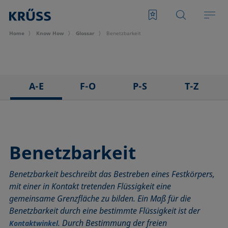
Home
Know How
Glossar
Benetzbarkeit
A-E
F-O
P-S
T-Z
3D Contact Angle Methode
Foam Flash, Flash Foam
Pendant drop
Tensid
Adhäsion
Fortschreitwinkel
Plattenmethode nach Wilhelmy
Tensiometer
Abrollwinkel
Fowkes-Methode
Polarer Anteil
Überschusskonzentration
Benetzbarkeit
Adhäsionsarbeit
Freie Oberflächenenergie (engl. surface free energy, SFE)
Polynommethode
Tropfenkonturanalyse
Benetzbarkeit beschreibt das Bestreben eines Festkörpers,
Adsorptionskoeffizient
Grenzflächenrheologie, Oberflächenrheologie
Rauheit (Oberflächenrauheit)
Washburn-Methode
mit einer in Kontakt tretenden Flüssigkeit eine
ASTM D 971
Grenzflächenspannung
Ringabrissmethode
Weber-Zahl
gemeinsame Grenzfläche zu bilden. Ein Maß für die
Aufsichtdistanzmethode
Höhe-Breite-Methode
Ringmethode nach Du Noüy
Young’sche Gleichung
Benetzbarkeit durch eine bestimmte Flüssigkeit ist der
Basislinie
Hysterese
Ross-Miles-Methode
Young-Laplace-Fit
. Durch Bestimmung der freien
Kontaktwinkel