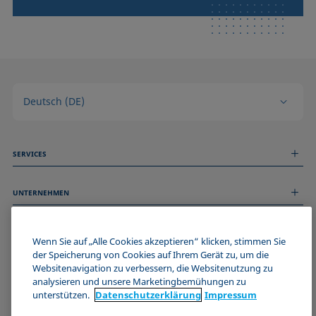
Deutsch (DE)
SERVICES
Messdienstleistungen
UNTERNEHMEN
Technischer Service
Webinare & Seminare
Über uns
Remote Support
ALLGEMEINE INFORMATIONEN
Stellenangebote
Wenn Sie auf „Alle Cookies akzeptieren“ klicken, stimmen Sie
Kontaktieren Sie uns
News
der Speicherung von Cookies auf Ihrem Gerät zu, um die
Impressum
Websitenavigation zu verbessern, die Websitenutzung zu
Events
WERDE TEIL DER KRÜSS COMMUNITY
Datenschutzerklärung
analysieren und unsere Marketingbemühungen zu
Cookie-Richtlinie
unterstützen.
Datenschutz­erklärung
Impressum
Verkaufs- und Lieferbedingungen