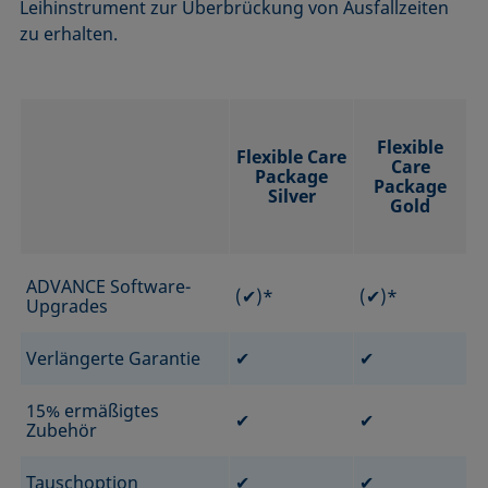
Leihinstrument zur Überbrückung von Ausfallzeiten
zu erhalten.
Flexible
Flexible Care
Care
Package
Package
Silver
Gold
ADVANCE Software-
(✔)*
(✔)*
Upgrades
Verlängerte Garantie
✔
✔
15% ermäßigtes
✔
✔
Zubehör
Tauschoption
✔
✔