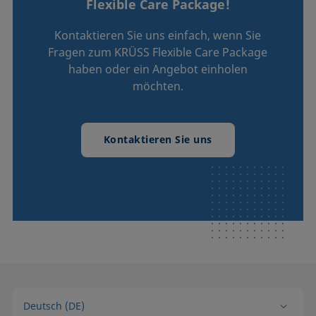
Flexible Care Package!
Instrumente: Ayríís*, BP100*, BPT Mobile*, DFA100,
DSA100, DSA30, DSA25, FT, K20*, MSA, SDT, Tensíío,
Kontaktieren Sie uns einfach, wenn Sie
TVA100B
Fragen zum KRÜSS Flexible Care Package
(* ADVANCE Software-Upgrades sind nicht
haben oder ein Angebot einholen
inbegriffen, da diese Geräte ohne ADVANCE betrieben
möchten.
werden)
Kontaktieren Sie uns
Deutsch (DE)