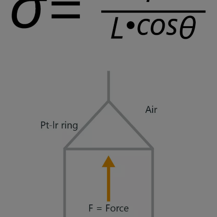
Mikroemulsion
Methode nach Zisman
Mizelle
Netzmittel
Oberflächenaktiv
Oberflächenalter
Oberflächenspannung