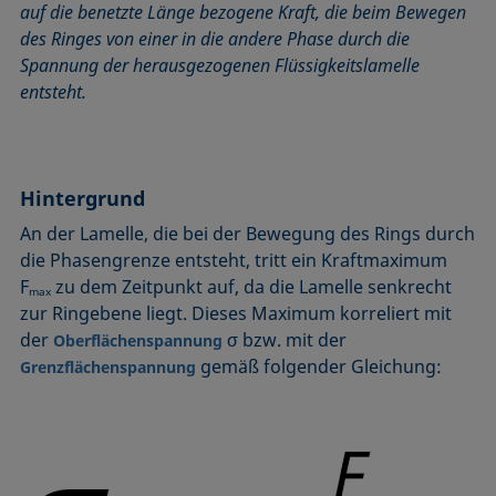
auf die benetzte Länge bezogene Kraft, die beim Bewegen
Benetzbarkeit
Kegelschnittmethode
Rückzugswinkel
des Ringes von einer in die andere Phase durch die
Benetzte Länge
Kohäsionsarbeit
Schaum
Spannung der herausgezogenen Flüssigkeitslamelle
Benetzung
Kontaktwinkel
Schaumbildner
entsteht.
Blasendruck-Tensiometer
Kreismethode
Spinning-Drop-Tensiometer
Captive Bubble Methode
Kritische Mizellkonzentration (CMC) und
Spreiten
Tensidkonzentration
Constrained Sessile Drop
Spreitkoeffizient, Spreitparameter
Hintergrund
Kritische Oberflächenspannung
Diffusionskoeffizient
Stabmethode
An der Lamelle, die bei der Bewegung des Rings durch
Laplace-Druck
Dispersiver Anteil
Stalagmometer
die Phasengrenze entsteht, tritt ein Kraftmaximum
Liegender Tropfen (sessile drop)
Dreiphasenpunkt
Statische Oberflächenspannung
F
zu dem Zeitpunkt auf, da die Lamelle senkrecht
max
Liquid Needle
zur Ringebene liegt. Dieses Maximum korreliert mit
Dynamische Oberflächenspannung
Statischer Kontaktwinkel
Lotuseffekt
der
σ bzw. mit der
Oberflächenspannung
Dynamischer Kontaktwinkel
Stood-up Drop
gemäß folgender Gleichung:
Grenzflächenspannung
Meniskus-Methode
Emulsion
Methode nach Oss und Good
Entnetzung
Methode nach Owens, Wendt, Rabel und Kaelble (OWRK)
Equation of state
Methode nach Wu
Extended-Fowkes method