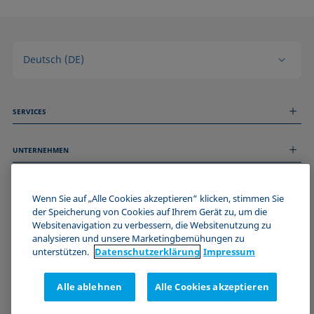
Deutsch (DE)
SERVICES
Messdienstleistungen
UNTERNEHMEN
Technischer Service
Webinare & Seminare
Über uns
Remote Support
ALLGEMEINE INFORMATIONEN
Stellenangebote
Wenn Sie auf „Alle Cookies akzeptieren“ klicken, stimmen Sie
Kontaktieren Sie uns
News
der Speicherung von Cookies auf Ihrem Gerät zu, um die
Impressum
Websitenavigation zu verbessern, die Websitenutzung zu
Events
WERDE TEIL DER KRÜSS COMMUNITY
Datenschutzerklärung
analysieren und unsere Marketingbemühungen zu
Cookie-Richtlinie
unterstützen.
Datenschutz­erklärung
Impressum
Verkaufs- und Lieferbedingungen
Zertifizierungen (ISO 9001)
Alle ablehnen
Alle Cookies akzeptieren
Newsletter-Anmeldung