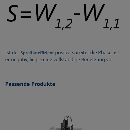
Mikroemulsion
Methode nach Zisman
Mizelle
Netzmittel
Oberflächenaktiv
Oberflächenalter
Ist der
positiv, spreitet die Phase; ist
Spreitkoeffizient
Oberflächenspannung
er negativ, liegt keine vollständige Benetzung vor.
Passende Produkte