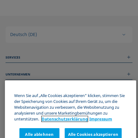
Deutsch (DE)
SERVICES
Messdienstleistungen
UNTERNEHMEN
Technischer Service
Webinare & Seminare
Über uns
Remote Support
ALLGEMEINE INFORMATIONEN
Stellenangebote
Wenn Sie auf „Alle Cookies akzeptieren“ klicken, stimmen Sie
Kontaktieren Sie uns
News
der Speicherung von Cookies auf Ihrem Gerät zu, um die
Impressum
Websitenavigation zu verbessern, die Websitenutzung zu
Events
WERDE TEIL DER KRÜSS COMMUNITY
Datenschutzerklärung
analysieren und unsere Marketingbemühungen zu
Cookie-Richtlinie
unterstützen.
Datenschutz­erklärung
Impressum
Verkaufs- und Lieferbedingungen
Zertifizierungen (ISO 9001)
Alle ablehnen
Alle Cookies akzeptieren