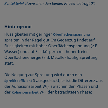
zwischen den beiden Phasen beträgt 0°.
Benetzbarkeit
Kegelschnittmethode
Rückzugswinkel
Kontaktwinkel
Benetzte Länge
Kohäsionsarbeit
Schaum
Benetzung
Kontaktwinkel
Schaumbildner
Blasendruck-Tensiometer
Kreismethode
Spinning-Drop-Tensiometer
Hintergrund
Captive Bubble Methode
Kritische Mizellkonzentration (CMC) und
Spreiten
Flüssigkeiten mit geringer
Oberflächenspannung
Tensidkonzentration
Constrained Sessile Drop
Spreitkoeffizient, Spreitparameter
spreiten in der Regel gut. Im Gegenzug findet auf
Kritische Oberflächenspannung
Flüssigkeiten mit hoher Oberflächenspannung (z.B.
Diffusionskoeffizient
Stabmethode
Wasser) und auf Festkörpern mit hoher freier
Laplace-Druck
Dispersiver Anteil
Stalagmometer
Oberflächenenergie (z.B. Metalle) häufig Spreitung
Liegender Tropfen (sessile drop)
Dreiphasenpunkt
Statische Oberflächenspannung
statt.
Liquid Needle
Dynamische Oberflächenspannung
Statischer Kontaktwinkel
Lotuseffekt
Die Neigung zur Spreitung wird durch den
Dynamischer Kontaktwinkel
Stood-up Drop
S ausgedrückt; er ist die Differenz aus
Meniskus-Methode
Spreitkoeffizient
Emulsion
der Adhäsionsarbeit W
zwischen den Phasen und
Methode nach Oss und Good
1,2
Entnetzung
der
W
der betrachteten Phase:
Kohäsionsarbeit
1,1
Methode nach Owens, Wendt, Rabel und Kaelble (OWRK)
Equation of state
Methode nach Wu
Extended-Fowkes method