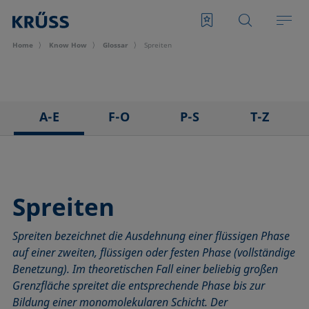
Home
Know How
Glossar
Spreiten
A-E
F-O
P-S
T-Z
3D Contact Angle Methode
Foam Flash, Flash Foam
Pendant drop
Tensid
Adhäsion
Fortschreitwinkel
Plattenmethode nach Wilhelmy
Tensiometer
Abrollwinkel
Fowkes-Methode
Polarer Anteil
Überschusskonzentration
Spreiten
Adhäsionsarbeit
Freie Oberflächenenergie (engl. surface free energy, SFE)
Polynommethode
Tropfenkonturanalyse
Spreiten bezeichnet die Ausdehnung einer flüssigen Phase
Adsorptionskoeffizient
Grenzflächenrheologie, Oberflächenrheologie
Rauheit (Oberflächenrauheit)
Washburn-Methode
auf einer zweiten, flüssigen oder festen Phase (vollständige
ASTM D 971
Grenzflächenspannung
Ringabrissmethode
Weber-Zahl
Benetzung). Im theoretischen Fall einer beliebig großen
Aufsichtdistanzmethode
Höhe-Breite-Methode
Ringmethode nach Du Noüy
Young’sche Gleichung
Grenzfläche spreitet die entsprechende Phase bis zur
Basislinie
Hysterese
Ross-Miles-Methode
Young-Laplace-Fit
Bildung einer monomolekularen Schicht. Der