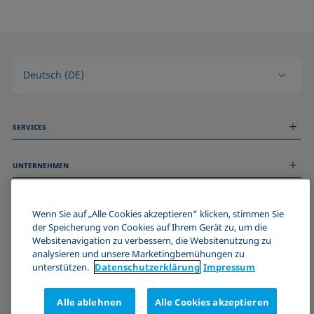
Deutsch (DE)
SERVICES
Messdienstleistungen
UNTERNEHMEN
Technischer Service
Webinare & Seminare
Über uns
Remote Support
ALLGEMEINE INFORMATIONEN
Stellenangebote
Wenn Sie auf „Alle Cookies akzeptieren“ klicken, stimmen Sie
Kontaktieren Sie uns
News
der Speicherung von Cookies auf Ihrem Gerät zu, um die
Impressum
Websitenavigation zu verbessern, die Websitenutzung zu
Events
WERDE TEIL DER KRÜSS COMMUNITY
Datenschutzerklärung
analysieren und unsere Marketingbemühungen zu
Cookie-Richtlinie
unterstützen.
Datenschutz­erklärung
Impressum
Verkaufs- und Lieferbedingungen
Zertifizierungen (ISO 9001)
Alle ablehnen
Alle Cookies akzeptieren