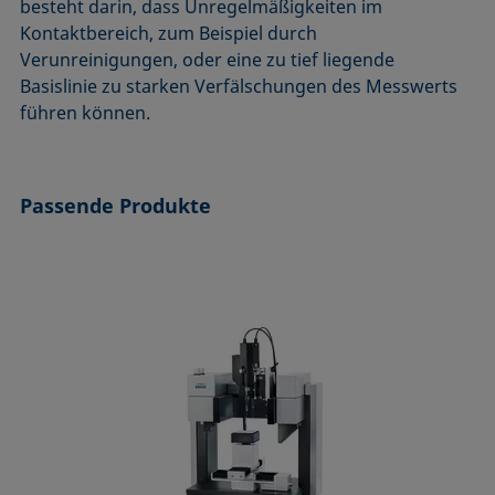
besteht darin, dass Unregelmäßigkeiten im
Mikroemulsion
Kontaktbereich, zum Beispiel durch
Methode nach Zisman
Verunreinigungen, oder eine zu tief liegende
Mizelle
Basislinie zu starken Verfälschungen des Messwerts
Netzmittel
führen können.
Oberflächenaktiv
Oberflächenalter
Passende Produkte
Oberflächenspannung