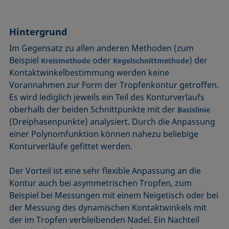
Benetzbarkeit
Kegelschnittmethode
Rückzugswinkel
Benetzte Länge
Kohäsionsarbeit
Schaum
Hintergrund
Benetzung
Kontaktwinkel
Schaumbildner
Im Gegensatz zu allen anderen Methoden (zum
Blasendruck-Tensiometer
Kreismethode
Spinning-Drop-Tensiometer
Beispiel
oder
) der
Kreismethode
Kegelschnittmethode
Captive Bubble Methode
Kritische Mizellkonzentration (CMC) und
Spreiten
Kontaktwinkelbestimmung werden keine
Tensidkonzentration
Constrained Sessile Drop
Spreitkoeffizient, Spreitparameter
Vorannahmen zur Form der Tropfenkontur getroffen.
Kritische Oberflächenspannung
Es wird lediglich jeweils ein Teil des Konturverlaufs
Diffusionskoeffizient
Stabmethode
oberhalb der beiden Schnittpunkte mit der
Laplace-Druck
Basislinie
Dispersiver Anteil
Stalagmometer
(Dreiphasenpunkte) analysiert. Durch die Anpassung
Liegender Tropfen (sessile drop)
Dreiphasenpunkt
Statische Oberflächenspannung
einer Polynomfunktion können nahezu beliebige
Liquid Needle
Dynamische Oberflächenspannung
Statischer Kontaktwinkel
Konturverläufe gefittet werden.
Lotuseffekt
Dynamischer Kontaktwinkel
Stood-up Drop
Der Vorteil ist eine sehr flexible Anpassung an die
Meniskus-Methode
Emulsion
Kontur auch bei asymmetrischen Tropfen, zum
Methode nach Oss und Good
Entnetzung
Beispiel bei Messungen mit einem Neigetisch oder bei
Methode nach Owens, Wendt, Rabel und Kaelble (OWRK)
Equation of state
der Messung des dynamischen Kontaktwinkels mit
Methode nach Wu
der im Tropfen verbleibenden Nadel. Ein Nachteil
Extended-Fowkes method