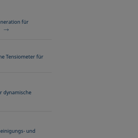
neration für
n
che Tensiometer für
ür dynamische
Reinigungs- und