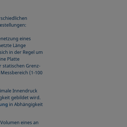
rschiedlichen
stellungen:
enetzung eines
netzte Länge
ich in der Regel um
ne Platte
r statischen Grenz-
 Messbereich (1-100
imale Innendruck
gkeit gebildet wird.
ung
in Abhängigkeit
 Volumen eines an