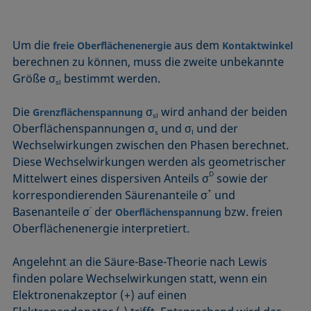
Mikroemulsion
Methode nach Zisman
Um die
aus dem
Mizelle
freie Oberflächenenergie
Kontaktwinkel
berechnen zu können, muss die zweite unbekannte
Netzmittel
Größe σ
bestimmt werden.
sl
Oberflächenaktiv
Oberflächenalter
Die
σ
wird anhand der beiden
Grenzflächenspannung
sl
Oberflächenspannungen σ
und σ
und der
Oberflächenspannung
s
l
Wechselwirkungen zwischen den Phasen berechnet.
Diese Wechselwirkungen werden als geometrischer
D
Mittelwert eines dispersiven Anteils σ
sowie der
+
korrespondierenden Säurenanteile σ
und
-
Basenanteile σ
der
bzw. freien
Oberflächenspannung
Oberflächenenergie interpretiert.
Angelehnt an die Säure-Base-Theorie nach Lewis
finden polare Wechselwirkungen statt, wenn ein
Elektronenakzeptor (+) auf einen