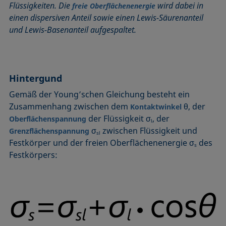
Flüssigkeiten. Die
wird dabei in
freie Oberflächenenergie
Benetzbarkeit
Kegelschnittmethode
Rückzugswinkel
einen dispersiven Anteil sowie einen Lewis-Säurenanteil
Benetzte Länge
Kohäsionsarbeit
Schaum
und Lewis-Basenanteil aufgespaltet.
Benetzung
Kontaktwinkel
Schaumbildner
Blasendruck-Tensiometer
Kreismethode
Spinning-Drop-Tensiometer
Captive Bubble Methode
Kritische Mizellkonzentration (CMC) und
Spreiten
Hintergund
Tensidkonzentration
Constrained Sessile Drop
Spreitkoeffizient, Spreitparameter
Kritische Oberflächenspannung
Gemäß der Young’schen Gleichung besteht ein
Diffusionskoeffizient
Stabmethode
Zusammenhang zwischen dem
θ, der
Kontaktwinkel
Laplace-Druck
Dispersiver Anteil
Stalagmometer
der Flüssigkeit σ
, der
Oberflächenspannung
l
Liegender Tropfen (sessile drop)
Dreiphasenpunkt
Statische Oberflächenspannung
σ
zwischen Flüssigkeit und
Grenzflächenspannung
sl
Liquid Needle
Festkörper und der freien Oberflächenenergie σ
des
Dynamische Oberflächenspannung
Statischer Kontaktwinkel
s
Lotuseffekt
Festkörpers:
Dynamischer Kontaktwinkel
Stood-up Drop
Meniskus-Methode
Emulsion
Methode nach Oss und Good
Entnetzung
Methode nach Owens, Wendt, Rabel und Kaelble (OWRK)
Equation of state
Methode nach Wu
Extended-Fowkes method