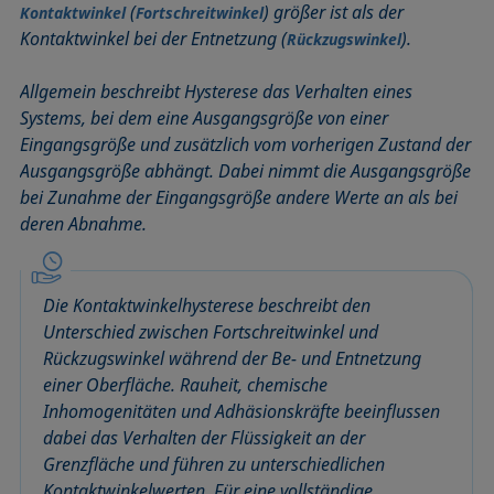
(
) größer ist als der
Kontaktwinkel
Fortschreitwinkel
Benetzbarkeit
Kegelschnittmethode
Rückzugswinkel
Kontaktwinkel bei der Entnetzung (
).
Rückzugswinkel
Benetzte Länge
Kohäsionsarbeit
Schaum
Benetzung
Kontaktwinkel
Schaumbildner
Allgemein beschreibt Hysterese das Verhalten eines
Blasendruck-Tensiometer
Kreismethode
Spinning-Drop-Tensiometer
Systems, bei dem eine Ausgangsgröße von einer
Eingangsgröße und zusätzlich vom vorherigen Zustand der
Captive Bubble Methode
Kritische Mizellkonzentration (CMC) und
Spreiten
Ausgangsgröße abhängt. Dabei nimmt die Ausgangsgröße
Tensidkonzentration
Constrained Sessile Drop
Spreitkoeffizient, Spreitparameter
bei Zunahme der Eingangsgröße andere Werte an als bei
Kritische Oberflächenspannung
Diffusionskoeffizient
Stabmethode
deren Abnahme.
Laplace-Druck
Dispersiver Anteil
Stalagmometer
Liegender Tropfen (sessile drop)
Dreiphasenpunkt
Statische Oberflächenspannung
Liquid Needle
Die Kontaktwinkelhysterese beschreibt den
Dynamische Oberflächenspannung
Statischer Kontaktwinkel
Unterschied zwischen Fortschreitwinkel und
Lotuseffekt
Dynamischer Kontaktwinkel
Stood-up Drop
Rückzugswinkel während der Be- und Entnetzung
Meniskus-Methode
Emulsion
einer Oberfläche. Rauheit, chemische
Methode nach Oss und Good
Inhomogenitäten und Adhäsionskräfte beeinflussen
Entnetzung
Methode nach Owens, Wendt, Rabel und Kaelble (OWRK)
dabei das Verhalten der Flüssigkeit an der
Equation of state
Grenzfläche und führen zu unterschiedlichen
Methode nach Wu
Extended-Fowkes method
Kontaktwinkelwerten. Für eine vollständige