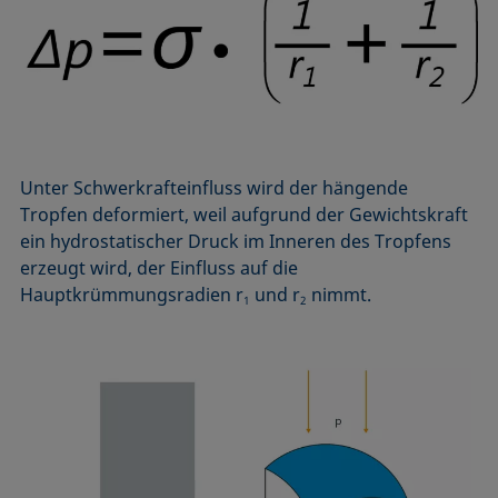
Mikroemulsion
Methode nach Zisman
Mizelle
Netzmittel
Oberflächenaktiv
Oberflächenalter
Unter Schwerkrafteinfluss wird der hängende
Oberflächenspannung
Tropfen deformiert, weil aufgrund der Gewichtskraft
ein hydrostatischer Druck im Inneren des Tropfens
erzeugt wird, der Einfluss auf die
Hauptkrümmungsradien r
und r
nimmt.
1
2