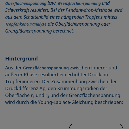
bzw.
und
Oberflächenspannung
Grenzflächenspannung
Benetzbarkeit
Kegelschnittmethode
Rückzugswinkel
Schwerkraft resultiert. Bei der Pendant-drop-Methode wird
Benetzte Länge
Kohäsionsarbeit
Schaum
aus dem Schattenbild eines hängenden Tropfens mittels
Benetzung
Kontaktwinkel
Schaumbildner
die Oberflächenspannung oder
Tropfenkonturanalyse
Blasendruck-Tensiometer
Kreismethode
Spinning-Drop-Tensiometer
Grenzflächenspannung berechnet.
Captive Bubble Methode
Kritische Mizellkonzentration (CMC) und
Spreiten
Tensidkonzentration
Constrained Sessile Drop
Spreitkoeffizient, Spreitparameter
Kritische Oberflächenspannung
Diffusionskoeffizient
Stabmethode
Hintergrund
Laplace-Druck
Dispersiver Anteil
Stalagmometer
Aus der
zwischen innerer und
Grenzflächenspannung
Liegender Tropfen (sessile drop)
Dreiphasenpunkt
Statische Oberflächenspannung
äußerer Phase resultiert ein erhöhter Druck im
Liquid Needle
Tropfeninneren. Der Zusammenhang zwischen der
Dynamische Oberflächenspannung
Statischer Kontaktwinkel
Lotuseffekt
Druckdifferenz Δp, den Krümmungsradien der
Dynamischer Kontaktwinkel
Stood-up Drop
Oberfläche r
und r
und der Grenzflächenspannung
Meniskus-Methode
1
2
Emulsion
wird durch die Young-Laplace-Gleichung beschrieben:
Methode nach Oss und Good
Entnetzung
Methode nach Owens, Wendt, Rabel und Kaelble (OWRK)
Equation of state
Methode nach Wu
Extended-Fowkes method