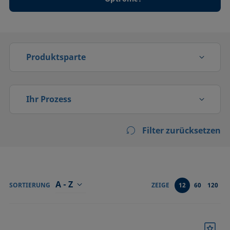
Produktsparte
Grenzflächenrheologie
Ihr Prozess
Hochdruck
Filter zurücksetzen
Abdichten
Schaumanalyse
Adsorption, Absorption
Tensiometer
Aktivieren
A - Z
Tropfenkontur
SORTIERUNG
ZEIGE
12
60
120
Benetzen (Imbibition)
Bestätigen
Beschichten