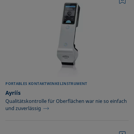
Merkliste
Dispergieren
Drucken
EOR
Emulgieren, demulgieren
Flüssigkeiten aufbereiten und testen
Flüssigkeitsabweisung
PORTABLES KONTAKTWINKELINSTRUMENT
Ayríís
Galvanisieren
Qualitätskontrolle für Oberflächen war nie so einfach
und zuverlässig
Jetten von Tinten
Kleben