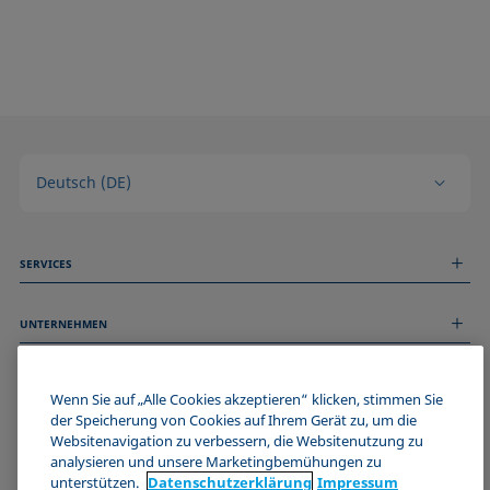
Deutsch (DE)
SERVICES
Messdienstleistungen
UNTERNEHMEN
Technischer Service
Webinare & Seminare
Über uns
Remote Support
ALLGEMEINE INFORMATIONEN
Stellenangebote
Wenn Sie auf „Alle Cookies akzeptieren“ klicken, stimmen Sie
Kontaktieren Sie uns
der Speicherung von Cookies auf Ihrem Gerät zu, um die
News
Impressum
Websitenavigation zu verbessern, die Websitenutzung zu
Events
WERDE TEIL DER KRÜSS COMMUNITY
Datenschutzerklärung
analysieren und unsere Marketingbemühungen zu
Cookie-Richtlinie
unterstützen.
Datenschutz­erklärung
Impressum