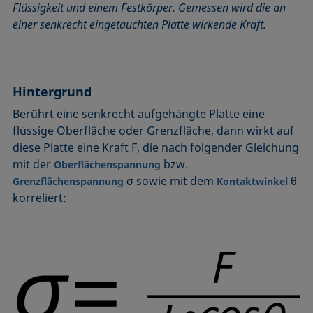
Flüssigkeit und einem Festkörper. Gemessen wird die an
Benetzbarkeit
Kegelschnittmethode
Rückzugswinkel
einer senkrecht eingetauchten Platte wirkende Kraft.
Benetzte Länge
Kohäsionsarbeit
Schaum
Benetzung
Kontaktwinkel
Schaumbildner
Blasendruck-Tensiometer
Kreismethode
Spinning-Drop-Tensiometer
Hintergrund
Captive Bubble Methode
Kritische Mizellkonzentration (CMC) und
Spreiten
Tensidkonzentration
Berührt eine senkrecht aufgehängte Platte eine
Constrained Sessile Drop
Spreitkoeffizient, Spreitparameter
Kritische Oberflächenspannung
flüssige Oberfläche oder Grenzfläche, dann wirkt auf
Diffusionskoeffizient
Stabmethode
diese Platte eine Kraft F, die nach folgender Gleichung
Laplace-Druck
Dispersiver Anteil
Stalagmometer
mit der
bzw.
Oberflächenspannung
Liegender Tropfen (sessile drop)
Dreiphasenpunkt
Statische Oberflächenspannung
σ sowie mit dem
θ
Grenzflächenspannung
Kontaktwinkel
Liquid Needle
korreliert:
Dynamische Oberflächenspannung
Statischer Kontaktwinkel
Lotuseffekt
Dynamischer Kontaktwinkel
Stood-up Drop
Meniskus-Methode
Emulsion
Methode nach Oss und Good
Entnetzung
Methode nach Owens, Wendt, Rabel und Kaelble (OWRK)
Equation of state
Methode nach Wu
Extended-Fowkes method