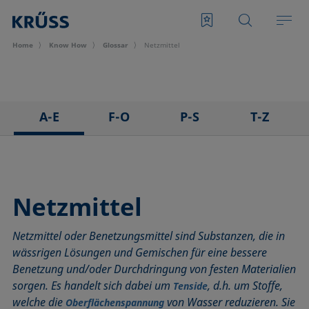
Home
Know How
Glossar
Netzmittel
A-E
F-O
P-S
T-Z
3D Contact Angle Methode
Foam Flash, Flash Foam
Pendant drop
Tensid
Adhäsion
Fortschreitwinkel
Plattenmethode nach Wilhelmy
Tensiometer
Abrollwinkel
Fowkes-Methode
Polarer Anteil
Überschusskonzentration
Netzmittel
Adhäsionsarbeit
Freie Oberflächenenergie (engl. surface free energy, SFE)
Polynommethode
Tropfenkonturanalyse
Netzmittel oder Benetzungsmittel sind Substanzen, die in
Adsorptionskoeffizient
Grenzflächenrheologie, Oberflächenrheologie
Rauheit (Oberflächenrauheit)
Washburn-Methode
wässrigen Lösungen und Gemischen für eine bessere
ASTM D 971
Grenzflächenspannung
Ringabrissmethode
Weber-Zahl
Benetzung und/oder Durchdringung von festen Materialien
Aufsichtdistanzmethode
Höhe-Breite-Methode
Ringmethode nach Du Noüy
Young’sche Gleichung
sorgen. Es handelt sich dabei um
, d.h. um Stoffe,
Tenside
Basislinie
Hysterese
Ross-Miles-Methode
Young-Laplace-Fit
welche die
von Wasser reduzieren. Sie
Oberflächenspannung