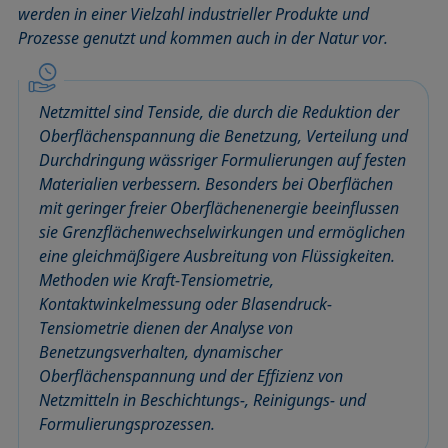
werden in einer Vielzahl industrieller Produkte und
Benetzbarkeit
Kegelschnittmethode
Rückzugswinkel
Prozesse genutzt und kommen auch in der Natur vor.
Benetzte Länge
Kohäsionsarbeit
Schaum
Benetzung
Kontaktwinkel
Schaumbildner
Blasendruck-Tensiometer
Kreismethode
Spinning-Drop-Tensiometer
Netzmittel sind Tenside, die durch die Reduktion der
Captive Bubble Methode
Kritische Mizellkonzentration (CMC) und
Spreiten
Oberflächenspannung die Benetzung, Verteilung und
Tensidkonzentration
Durchdringung wässriger Formulierungen auf festen
Constrained Sessile Drop
Spreitkoeffizient, Spreitparameter
Materialien verbessern. Besonders bei Oberflächen
Kritische Oberflächenspannung
Diffusionskoeffizient
Stabmethode
mit geringer freier Oberflächenenergie beeinflussen
Laplace-Druck
Dispersiver Anteil
Stalagmometer
sie Grenzflächenwechselwirkungen und ermöglichen
Liegender Tropfen (sessile drop)
Dreiphasenpunkt
Statische Oberflächenspannung
eine gleichmäßigere Ausbreitung von Flüssigkeiten.
Liquid Needle
Methoden wie Kraft-Tensiometrie,
Dynamische Oberflächenspannung
Statischer Kontaktwinkel
Kontaktwinkelmessung oder Blasendruck-
Lotuseffekt
Dynamischer Kontaktwinkel
Stood-up Drop
Tensiometrie dienen der Analyse von
Meniskus-Methode
Emulsion
Benetzungsverhalten, dynamischer
Methode nach Oss und Good
Entnetzung
Oberflächenspannung und der Effizienz von
Methode nach Owens, Wendt, Rabel und Kaelble (OWRK)
Netzmitteln in Beschichtungs-, Reinigungs- und
Equation of state
Formulierungsprozessen.
Methode nach Wu
Extended-Fowkes method