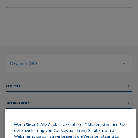
Deutsch (DE)
SERVICES
Messdienstleistungen
UNTERNEHMEN
Technischer Service
Webinare & Seminare
Über uns
Remote Support
ALLGEMEINE INFORMATIONEN
Stellenangebote
Wenn Sie auf „Alle Cookies akzeptieren“ klicken, stimmen Sie
Kontaktieren Sie uns
News
der Speicherung von Cookies auf Ihrem Gerät zu, um die
Impressum
Websitenavigation zu verbessern, die Websitenutzung zu
Events
WERDE TEIL DER KRÜSS COMMUNITY