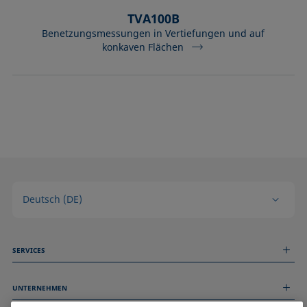
TVA100B
Benetzungsmessungen in Vertiefungen und auf
konkaven Flächen
Deutsch (DE)
SERVICES
Messdienstleistungen
UNTERNEHMEN
Technischer Service