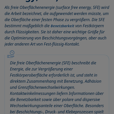
Benetzbarkeit
Kegelschnittmethode
Rückzugswinkel
Als freie Oberflächenenergie (surface free energy, SFE) wird
Benetzte Länge
Kohäsionsarbeit
Schaum
die Arbeit bezeichnet, die aufgewendet werden müsste, um
Benetzung
Kontaktwinkel
Schaumbildner
die Oberfläche einer festen Phase zu vergrößern. Die SFE
bestimmt maßgeblich die
von Festkörpern
Benetzbarkeit
Blasendruck-Tensiometer
Kreismethode
Spinning-Drop-Tensiometer
durch Flüssigkeiten. Sie ist daher eine wichtige Größe für
Captive Bubble Methode
Kritische Mizellkonzentration (CMC) und
Spreiten
die Optimierung von Beschichtungsvorgängen, aber auch
Tensidkonzentration
Constrained Sessile Drop
Spreitkoeffizient, Spreitparameter
jeder anderen Art von Fest-flüssig-Kontakt.
Kritische Oberflächenspannung
Diffusionskoeffizient
Stabmethode
Laplace-Druck
Dispersiver Anteil
Stalagmometer
Liegender Tropfen (sessile drop)
Die freie Oberflächenenergie (SFE) beschreibt die
Dreiphasenpunkt
Statische Oberflächenspannung
Energie, die zur Vergrößerung einer
Liquid Needle
Dynamische Oberflächenspannung
Statischer Kontaktwinkel
Festkörperoberfläche erforderlich ist, und steht in
Lotuseffekt
Dynamischer Kontaktwinkel
Stood-up Drop
direktem Zusammenhang mit Benetzung, Adhäsion
Meniskus-Methode
und Grenzflächenwechselwirkungen.
Emulsion
Methode nach Oss und Good
Kontaktwinkelmessungen liefern Informationen über
Entnetzung
die Benetzbarkeit sowie über polare und dispersive
Methode nach Owens, Wendt, Rabel und Kaelble (OWRK)
Equation of state
Wechselwirkungsanteile einer Oberfläche. Besonders
Methode nach Wu
Extended-Fowkes method
bei Beschichtungs-, Druck- und Klebeprozessen spielt