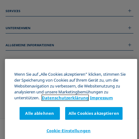
SERVICES
Messdienstleistungen
UNTERNEHMEN
Technischer Service
Webinare & Seminare
Über uns
Remote Support
ALLGEMEINE INFORMATIONEN
Stellenangebote
Kontaktieren Sie uns
News
Impressum
Events
WERDE TEIL DER KRÜSS COMMUNITY
Datenschutzerklärung
Cookie-Richtlinie
Wenn Sie auf „Alle Cookies akzeptieren“ klicken, stimmen Sie
Verkaufs- und Lieferbedingungen
der Speicherung von Cookies auf Ihrem Gerät zu, um die
Websitenavigation zu verbessern, die Websitenutzung zu
Zertifizierungen (ISO 9001)
analysieren und unsere Marketingbemühungen zu
Newsletter-Anmeldung
unterstützen.
Datenschutz­erklärung
Impressum
Alle ablehnen
Alle Cookies akzeptieren
Cookie-Einstellungen
Anfrage senden