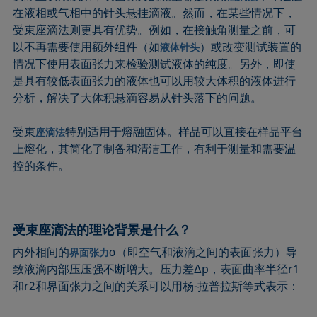
在液相或气相中的针头悬挂滴液。然而，在某些情况下，
受束座滴法则更具有优势。例如，在接触角测量之前，可
以不再需要使用额外组件（如
）或改变测试装置的
液体针头
情况下使用表面张力来检验测试液体的纯度。另外，即使
是具有较低表面张力的液体也可以用较大体积的液体进行
分析，解决了大体积悬滴容易从针头落下的问题。
受束
特别适用于熔融固体。样品可以直接在样品平台
座滴法
上熔化，其简化了制备和清洁工作，有利于测量和需要温
控的条件。
受束座滴法的理论背景是什么？
内外相间的
σ（即空气和液滴之间的表面张力）导
界面张力
致液滴内部压压强不断增大。压力差Δp，表面曲率半径r1
和r2和界面张力之间的关系可以用杨-拉普拉斯等式表示：