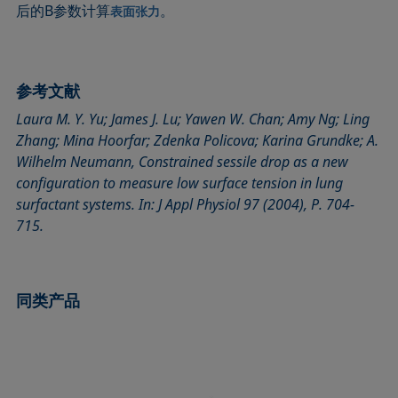
后的B参数计算
。
表面张力
参考文献
Laura M. Y. Yu; James J. Lu; Yawen W. Chan; Amy Ng; Ling
Zhang; Mina Hoorfar; Zdenka Policova; Karina Grundke; A.
Wilhelm Neumann, Constrained sessile drop as a new
configuration to measure low surface tension in lung
surfactant systems. In: J Appl Physiol 97 (2004), P. 704-
715.
同类产品