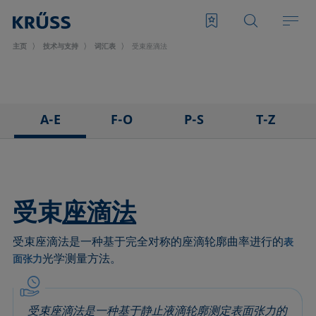
主页
技术与支持
词汇表
受束座滴法
A-E
F-O
P-S
T-Z
3D接触角测量法
泡沫
悬滴法
表面张力仪
粘附
Foam Flash
极性部分
三相点
吸附系数
发泡剂
多项式法
顶视距离法
受束
座滴法
前进角
Fowkes法
后退角
Washburn法
受束座滴法是一种基于完全对称的座滴轮廓曲率进行的
ASTM D 971
高宽法
脱环法
韦伯数
表
光学测量方法。
面张力
基线
滞后角
棒法
润湿性
气泡压力张力仪
界面流变，表面流变
滚动角
润湿长度
捕泡法
界面张力
罗氏泡沫分析法
润湿
受束座滴法是一种基于静止液滴轮廓测定表面张力的