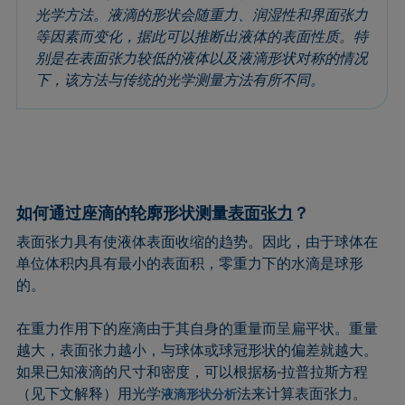
圆法
拉普拉斯压力
粗糙度
润湿剂
光学方法。液滴的形状会随重力、润湿性和界面张力
等因素而变化，据此可以推断出液体的表面性质。特
圆锥曲线法
液体针头
座滴法
Wilhelmy板法
别是在表面张力较低的液体以及液滴形状对称的情况
受束座滴法
莲花效应
旋转滴张力仪
粘附功
下，该方法与传统的光学测量方法有所不同。
接触角
弯月面法
铺展
内聚功
CMC和表面活性剂浓度
吴氏法
铺展系数
杨拉普拉斯拟合
临界表面张力
Zisman法
滴重计
杨氏方程
去润湿
胶束
静态接触角
扩散系数
微乳剂
静态表面张力
如何通过座滴的轮廓形状测量
表面张力
？
色散部分
Oss and Good法
收缩液滴法
表面张力具有使液体表面收缩的趋势。因此，由于球体在
液滴形状分析
Owens, Wendt, Rabel and Kaelble (OWRK)法
表面年龄
单位体积内具有最小的表面积，零重力下的水滴是球形
的。
Du Noüy环法
表面过剩浓度
动态接触角
表面自由能
在重力作用下的座滴由于其自身的重量而呈扁平状。重量
动态表面张力
表面张力
越大，表面张力越小，与球体或球冠形状的偏差就越大。
乳剂
表面活性
如果已知液滴的尺寸和密度，可以根据杨-拉普拉斯方程
（见下文解释）用光学
法来计算表面张力。
状态方程
表面活性剂
液滴形状分析