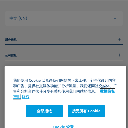
中文 (CN)
服务信息
测量服务
公司信息
技术服务
线上和线下研讨会
关于我们
远程支持
基本信息
人才招聘
和我们取得联系
我们使用 Cookie 以允许我们网站的正常工作、个性化设计内容
新闻
版权
和广告、提供社交媒体功能并分析流量。我们还同社交媒体、广
活动
加入KRÜSS社区
数据隐私声明
告和分析合作伙伴分享有关您使用我们网站的信息。
数据隐私
Cookie政策
声明
版权
通用条款与条件
证书 (ISO 9001)
全部拒绝
接受所有 Cookie
订阅我们的新闻简报
Cookie 设置