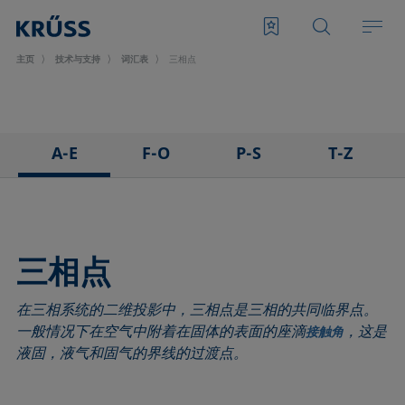
主页
技术与支持
词汇表
三相点
A-E
F-O
P-S
T-Z
3D接触角测量法
泡沫
悬滴法
表面张力仪
粘附
Foam Flash
极性部分
三相点
吸附系数
发泡剂
多项式法
顶视距离法
三相点
前进角
Fowkes法
后退角
Washburn法
在三相系统的二维投影中，三相点是三相的共同临界点。
ASTM D 971
高宽法
脱环法
韦伯数
一般情况下在空气中附着在固体的表面的座滴
，这是
接触角
基线
滞后角
棒法
润湿性
液固，液气和固气的界线的过渡点。
气泡压力张力仪
界面流变，表面流变
滚动角
润湿长度
捕泡法
界面张力
罗氏泡沫分析法
润湿