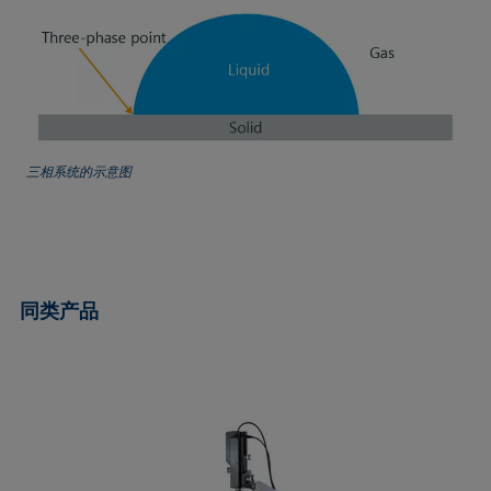
圆法
拉普拉斯压力
粗糙度
润湿剂
圆锥曲线法
液体针头
座滴法
Wilhelmy板法
受束座滴法
莲花效应
旋转滴张力仪
粘附功
接触角
弯月面法
铺展
内聚功
CMC和表面活性剂浓度
吴氏法
铺展系数
杨拉普拉斯拟合
三相系统的示意图
临界表面张力
Zisman法
滴重计
杨氏方程
去润湿
胶束
静态接触角
扩散系数
微乳剂
静态表面张力
色散部分
Oss and Good法
收缩液滴法
同类产品
液滴形状分析
Owens, Wendt, Rabel and Kaelble (OWRK)法
表面年龄
Du Noüy环法
表面过剩浓度
动态接触角
表面自由能
动态表面张力
表面张力
乳剂
表面活性
状态方程
表面活性剂