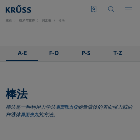
主页
技术与支持
词汇表
棒法
A-E
F-O
P-S
T-Z
3D接触角测量法
泡沫
悬滴法
表面张力仪
粘附
Foam Flash
极性部分
三相点
吸附系数
发泡剂
多项式法
顶视距离法
棒法
前进角
Fowkes法
后退角
Washburn法
棒法是一种利用力学法
测量液体的表面张力或两
ASTM D 971
高宽法
脱环法
韦伯数
表面张力仪
种液体
的方法。
界面张力
基线
滞后角
棒法
润湿性
气泡压力张力仪
界面流变，表面流变
滚动角
润湿长度
捕泡法
界面张力
罗氏泡沫分析法
润湿