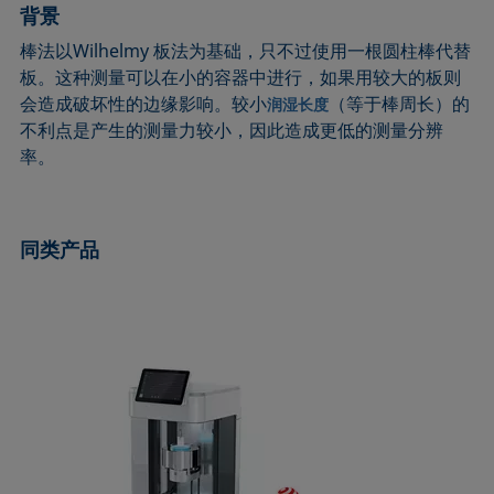
背景
圆法
拉普拉斯压力
粗糙度
润湿剂
圆锥曲线法
液体针头
座滴法
Wilhelmy板法
棒法以Wilhelmy 板法为基础，只不过使用一根圆柱棒代替
板。这种测量可以在小的容器中进行，如果用较大的板则
受束座滴法
莲花效应
旋转滴张力仪
粘附功
会造成破坏性的边缘影响。较小
（等于棒周长）的
润湿长度
接触角
弯月面法
铺展
内聚功
不利点是产生的测量力较小，因此造成更低的测量分辨
CMC和表面活性剂浓度
吴氏法
铺展系数
杨拉普拉斯拟合
率。
临界表面张力
Zisman法
滴重计
杨氏方程
去润湿
胶束
静态接触角
同类产品
扩散系数
微乳剂
静态表面张力
色散部分
Oss and Good法
收缩液滴法
液滴形状分析
Owens, Wendt, Rabel and Kaelble (OWRK)法
表面年龄
Du Noüy环法
表面过剩浓度
动态接触角
表面自由能
动态表面张力
表面张力
乳剂
表面活性
状态方程
表面活性剂