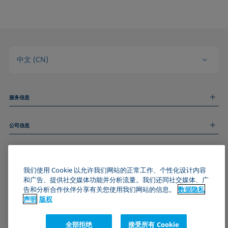
中文 (CN)
服务信息
测量服务
公司信息
技术服务
线上和线下研讨会
关于我们
远程支持
基本信息
人才招聘
和我们取得联系
新闻
我们使用 Cookie 以允许我们网站的正常工作、个性化设计内容
版权
和广告、提供社交媒体功能并分析流量。我们还同社交媒体、广
活动
加入KRÜSS社区
数据隐私声明
告和分析合作伙伴分享有关您使用我们网站的信息。
数据隐私
Cookie政策
声明
版权
通用条款与条件
证书 (ISO 9001)
全部拒绝
接受所有 Cookie