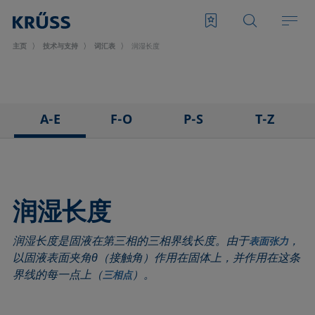
主页
技术与支持
词汇表
润湿长度
A-E
F-O
P-S
T-Z
3D接触角测量法
泡沫
悬滴法
表面张力仪
粘附
Foam Flash
极性部分
三相点
吸附系数
发泡剂
多项式法
顶视距离法
润湿长度
前进角
Fowkes法
后退角
Washburn法
润湿长度是固液在第三相的三相界线长度。由于
，
ASTM D 971
高宽法
脱环法
韦伯数
表面张力
以固液表面夹角θ（接触角）作用在固体上，并作用在这条
基线
滞后角
棒法
润湿性
界线的每一点上（
）。
三相点
气泡压力张力仪
界面流变，表面流变
滚动角
润湿长度
捕泡法
界面张力
罗氏泡沫分析法
润湿