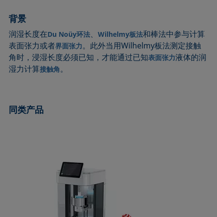
圆法
拉普拉斯压力
粗糙度
润湿剂
背景
圆锥曲线法
液体针头
座滴法
Wilhelmy板法
润湿长度在
、
和棒法中参与计算
Du Noüy环法
Wilhelmy板法
受束座滴法
莲花效应
旋转滴张力仪
粘附功
表面张力或者
。此外当用Wilhelmy板法测定接触
界面张力
接触角
弯月面法
铺展
内聚功
角时，浸湿长度必须已知，才能通过已知
液体的润
表面张力
CMC和表面活性剂浓度
吴氏法
铺展系数
杨拉普拉斯拟合
湿力计算
。
接触角
临界表面张力
Zisman法
滴重计
杨氏方程
去润湿
胶束
静态接触角
同类产品
扩散系数
微乳剂
静态表面张力
色散部分
Oss and Good法
收缩液滴法
液滴形状分析
Owens, Wendt, Rabel and Kaelble (OWRK)法
表面年龄
Du Noüy环法
表面过剩浓度
动态接触角
表面自由能
动态表面张力
表面张力
乳剂
表面活性
状态方程
表面活性剂