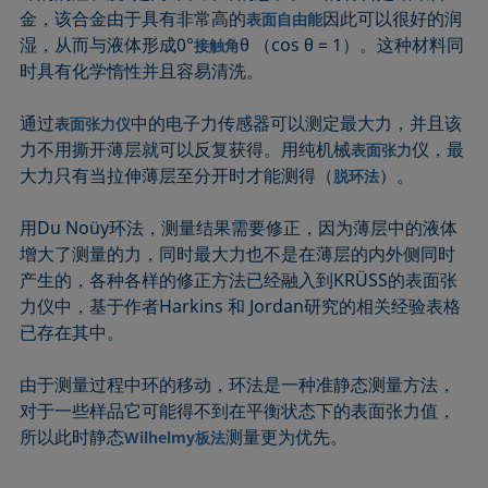
金，该合金由于具有非常高的
因此可以很好的润
表面自由能
湿，从而与液体形成0°
θ （cos θ = 1）。这种材料同
接触角
时具有化学惰性并且容易清洗。
通过
中的电子力传感器可以测定最大力，并且该
表面张力仪
力不用撕开薄层就可以反复获得。用纯机械
仪，最
表面张力
大力只有当拉伸薄层至分开时才能测得（
）。
脱环法
用Du Noüy环法，测量结果需要修正，因为薄层中的液体
增大了测量的力，同时最大力也不是在薄层的内外侧同时
产生的，各种各样的修正方法已经融入到KRÜSS的表面张
力仪中，基于作者Harkins 和 Jordan研究的相关经验表格
已存在其中。
由于测量过程中环的移动，环法是一种准静态测量方法，
对于一些样品它可能得不到在平衡状态下的表面张力值，
所以此时静态
测量更为优先。
Wilhelmy板法