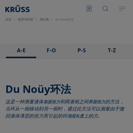
主页
技术与支持
词汇表
Du Noüy环法
A-E
F-O
P-S
T-Z
3D接触角测量法
泡沫
悬滴法
表面张力仪
粘附
Foam Flash
极性部分
三相点
吸附系数
发泡剂
多项式法
顶视距离法
Du Noüy环法
前进角
Fowkes法
后退角
Washburn法
这是一种测量液体
和两液相之间
的方法，
ASTM D 971
高宽法
脱环法
韦伯数
表面张力
界面张力
当环从一相移动到另一相时，通过此方法可以测量由于撤
基线
滞后角
棒法
润湿性
回液体薄层的张力而引起的环
上的力。
润湿长度
气泡压力张力仪
界面流变，表面流变
滚动角
润湿长度
捕泡法
界面张力
罗氏泡沫分析法
润湿