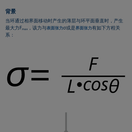
圆法
拉普拉斯压力
粗糙度
润湿剂
背景
圆锥曲线法
液体针头
座滴法
Wilhelmy板法
当环通过相界面移动时产生的薄层与环平面垂直时，产生
受束座滴法
莲花效应
旋转滴张力仪
粘附功
最大力F
，该力与
σ或是
有如下方程关
表面张力
界面张力
max
接触角
弯月面法
铺展
内聚功
系：
CMC和表面活性剂浓度
吴氏法
铺展系数
杨拉普拉斯拟合
临界表面张力
Zisman法
滴重计
杨氏方程
去润湿
胶束
静态接触角
扩散系数
微乳剂
静态表面张力
色散部分
Oss and Good法
收缩液滴法
液滴形状分析
Owens, Wendt, Rabel and Kaelble (OWRK)法
表面年龄
Du Noüy环法
表面过剩浓度
动态接触角
表面自由能
动态表面张力
表面张力
乳剂
表面活性
状态方程
表面活性剂