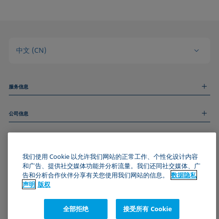
中文 (CN)
服务信息
测量服务
公司信息
技术服务
线上和线下研讨会
关于我们
远程支持
基本信息
人才招聘
和我们取得联系
新闻
我们使用 Cookie 以允许我们网站的正常工作、个性化设计内容
版权
和广告、提供社交媒体功能并分析流量。我们还同社交媒体、广
活动
加入KRÜSS社区
数据隐私声明
告和分析合作伙伴分享有关您使用我们网站的信息。
数据隐私
Cookie政策
声明
版权
通用条款与条件
证书 (ISO 9001)
全部拒绝
接受所有 Cookie
订阅我们的新闻简报