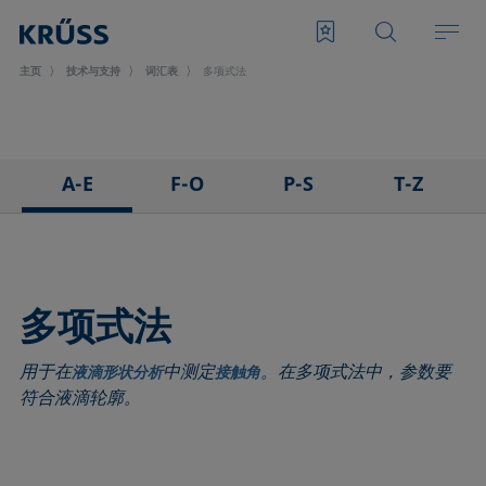
主页
技术与支持
词汇表
多项式法
A-E
F-O
P-S
T-Z
3D接触角测量法
泡沫
悬滴法
表面张力仪
粘附
Foam Flash
极性部分
三相点
吸附系数
发泡剂
多项式法
顶视距离法
多项式法
前进角
Fowkes法
后退角
Washburn法
用于在
中测定
。在多项式法中，参数要
ASTM D 971
高宽法
脱环法
韦伯数
液滴形状分析
接触角
符合液滴轮廓。
基线
滞后角
棒法
润湿性
气泡压力张力仪
界面流变，表面流变
滚动角
润湿长度
捕泡法
界面张力
罗氏泡沫分析法
润湿