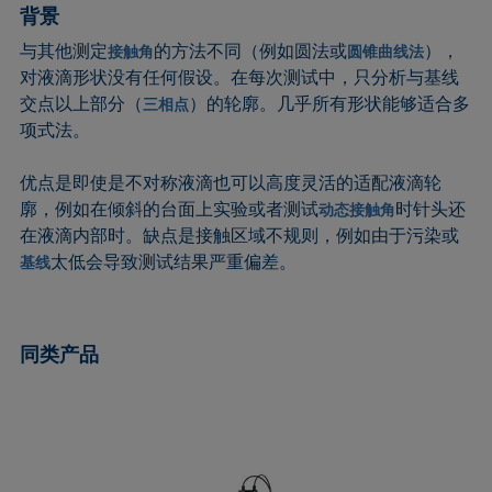
背景
圆法
拉普拉斯压力
粗糙度
润湿剂
圆锥曲线法
液体针头
座滴法
Wilhelmy板法
与其他测定
的方法不同（例如圆法或
），
接触角
圆锥曲线法
对液滴形状没有任何假设。在每次测试中，只分析与基线
受束座滴法
莲花效应
旋转滴张力仪
粘附功
交点以上部分（
）的轮廓。几乎所有形状能够适合多
三相点
接触角
弯月面法
铺展
内聚功
项式法。
CMC和表面活性剂浓度
吴氏法
铺展系数
杨拉普拉斯拟合
临界表面张力
Zisman法
滴重计
杨氏方程
优点是即使是不对称液滴也可以高度灵活的适配液滴轮
廓，例如在倾斜的台面上实验或者测试
时针头还
动态接触角
去润湿
胶束
静态接触角
在液滴内部时。缺点是接触区域不规则，例如由于污染或
扩散系数
微乳剂
静态表面张力
太低会导致测试结果严重偏差。
基线
色散部分
Oss and Good法
收缩液滴法
液滴形状分析
Owens, Wendt, Rabel and Kaelble (OWRK)法
表面年龄
Du Noüy环法
表面过剩浓度
同类产品
动态接触角
表面自由能
动态表面张力
表面张力
乳剂
表面活性
状态方程
表面活性剂