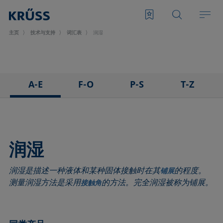
主页
技术与支持
词汇表
润湿
A-E
F-O
P-S
T-Z
3D接触角测量法
泡沫
悬滴法
表面张力仪
粘附
Foam Flash
极性部分
三相点
吸附系数
发泡剂
多项式法
顶视距离法
润湿
前进角
Fowkes法
后退角
Washburn法
润湿是描述一种液体和某种固体接触时在其
的程度。
ASTM D 971
高宽法
脱环法
韦伯数
铺展
测量润湿方法是采用
的方法。完全润湿被称为铺展。
接触角
基线
滞后角
棒法
润湿性
气泡压力张力仪
界面流变，表面流变
滚动角
润湿长度
捕泡法
界面张力
罗氏泡沫分析法
润湿