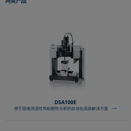
同类产品
圆法
拉普拉斯压力
粗糙度
润湿剂
圆锥曲线法
液体针头
座滴法
Wilhelmy板法
受束座滴法
莲花效应
旋转滴张力仪
粘附功
接触角
弯月面法
铺展
内聚功
CMC和表面活性剂浓度
吴氏法
铺展系数
杨拉普拉斯拟合
临界表面张力
Zisman法
滴重计
杨氏方程
去润湿
胶束
静态接触角
扩散系数
微乳剂
静态表面张力
色散部分
Oss and Good法
收缩液滴法
液滴形状分析
Owens, Wendt, Rabel and Kaelble (OWRK)法
表面年龄
Du Noüy环法
表面过剩浓度
动态接触角
表面自由能
DSA100E
用于固液润湿性和粘附性分析的自动化高级解决方案
动态表面张力
表面张力
乳剂
表面活性
状态方程
表面活性剂