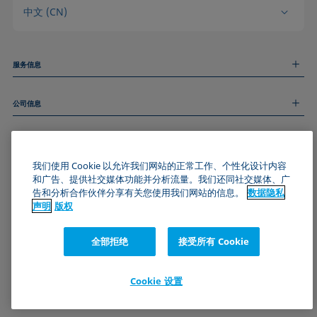
中文 (CN)
服务信息
测量服务
公司信息
技术服务
线上和线下研讨会
关于我们
远程支持
基本信息
人才招聘
和我们取得联系
新闻
我们使用 Cookie 以允许我们网站的正常工作、个性化设计内容
版权
和广告、提供社交媒体功能并分析流量。我们还同社交媒体、广
活动
加入KRÜSS社区
数据隐私声明
告和分析合作伙伴分享有关您使用我们网站的信息。
数据隐私
Cookie政策
声明
版权
通用条款与条件
证书 (ISO 9001)
全部拒绝
接受所有 Cookie
订阅我们的新闻简报
Cookie 设置