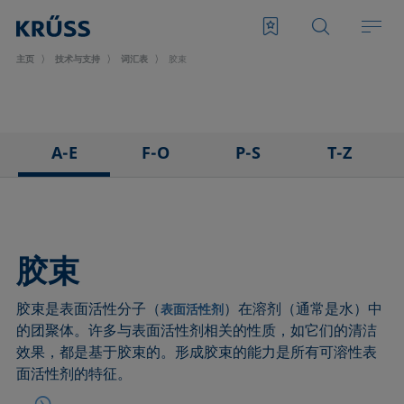
主页
技术与支持
词汇表
胶束
A-E
F-O
P-S
T-Z
3D接触角测量法
泡沫
悬滴法
表面张力仪
粘附
Foam Flash
极性部分
三相点
吸附系数
发泡剂
多项式法
顶视距离法
胶束
前进角
Fowkes法
后退角
Washburn法
胶束是表面活性分子（
）在溶剂（通常是水）中
ASTM D 971
高宽法
脱环法
韦伯数
表面活性剂
的团聚体。许多与表面活性剂相关的性质，如它们的清洁
基线
滞后角
棒法
润湿性
效果，都是基于胶束的。形成胶束的能力是所有可溶性表
气泡压力张力仪
界面流变，表面流变
滚动角
润湿长度
面活性剂的特征。
捕泡法
界面张力
罗氏泡沫分析法
润湿