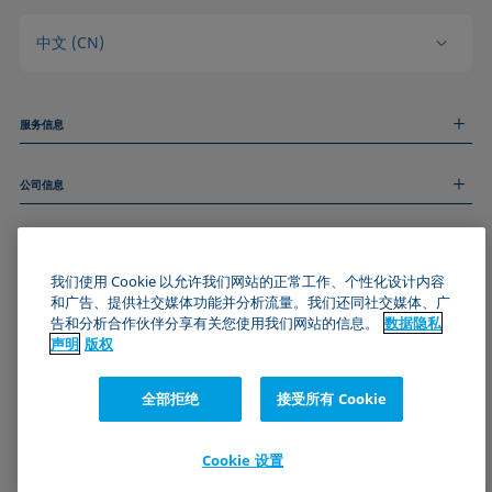
中文 (CN)
服务信息
测量服务
公司信息
技术服务
线上和线下研讨会
关于我们
远程支持
基本信息
人才招聘
和我们取得联系
我们使用 Cookie 以允许我们网站的正常工作、个性化设计内容
新闻
版权
和广告、提供社交媒体功能并分析流量。我们还同社交媒体、广
活动
加入KRÜSS社区
数据隐私声明
告和分析合作伙伴分享有关您使用我们网站的信息。
数据隐私
Cookie政策
声明
版权
通用条款与条件
证书 (ISO 9001)
全部拒绝
接受所有 Cookie
订阅我们的新闻简报
Cookie 设置