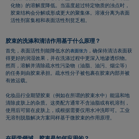
化物）的溶解度降低。当温度超过特定物质的浊点时，
胶束结构会分解或形成更大的聚集体。溶液分离为表面
活性剂富集相和表面活性剂贫乏相。
胶束的洗涤和清洁作用基于什么原理？
首先，表面活性剂能降低水的
，确保待清洁表面获
表面张力
得更好的润湿效果，并在洗涤过程中更深入地渗透织物。
然而，溶解并清除疏水性污染物（油脂、油污、烟尘等）
的任务则由胶束承担。疏水性分子被包裹在胶束内部并被
有效运载。
化妆品行业期望胶束（例如在所谓的胶束水中）能温和地
清除皮肤上的杂质。这类配方通常不含油脂或有机溶剂，
使用后可留在皮肤上，或根据需要仅用水冲洗即可。工业
无溶剂脱脂解决方案同样基于微胶束的作用原理。
在药学领域，胶束是如何应用的？