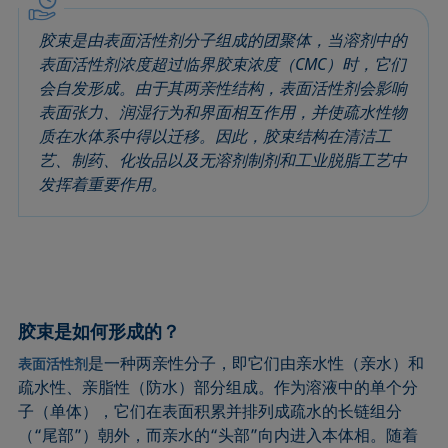
圆法
拉普拉斯压力
粗糙度
润湿剂
胶束是由表面活性剂分子组成的团聚体，当溶剂中的
圆锥曲线法
液体针头
座滴法
Wilhelmy板法
表面活性剂浓度超过临界胶束浓度（CMC）时，它们
受束座滴法
莲花效应
旋转滴张力仪
粘附功
会自发形成。由于其两亲性结构，表面活性剂会影响
接触角
弯月面法
铺展
内聚功
表面张力、润湿行为和界面相互作用，并使疏水性物
CMC和表面活性剂浓度
吴氏法
铺展系数
杨拉普拉斯拟合
质在水体系中得以迁移。因此，胶束结构在清洁工
艺、制药、化妆品以及无溶剂制剂和工业脱脂工艺中
临界表面张力
Zisman法
滴重计
杨氏方程
发挥着重要作用。
去润湿
胶束
静态接触角
扩散系数
微乳剂
静态表面张力
色散部分
Oss and Good法
收缩液滴法
液滴形状分析
Owens, Wendt, Rabel and Kaelble (OWRK)法
表面年龄
Du Noüy环法
表面过剩浓度
胶束是如何形成的？
动态接触角
表面自由能
是一种两亲性分子，即它们由亲水性（亲水）和
表面活性剂
动态表面张力
表面张力
疏水性、亲脂性（防水）部分组成。作为溶液中的单个分
乳剂
表面活性
子（单体），它们在表面积累并排列成疏水的长链组分
（“尾部”）朝外，而亲水的“头部”向内进入本体相。随着
状态方程
表面活性剂