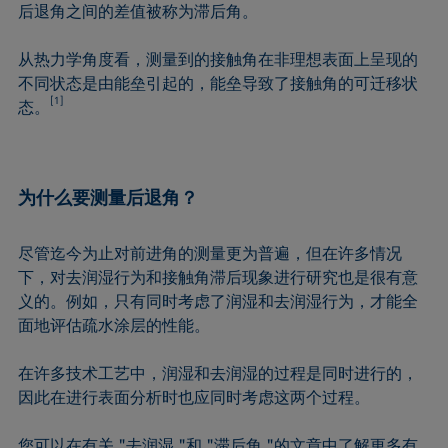
后退角之间的差值被称为滞后角。
Extended Fowkes法
从热力学角度看，测量到的接触角在非理想表面上呈现的
不同状态是由能垒引起的，能垒导致了接触角的可迁移状
[1]
态。
为什么要测量后退角？
尽管迄今为止对前进角的测量更为普遍，但在许多情况
下，对去润湿行为和接触角滞后现象进行研究也是很有意
义的。例如，只有同时考虑了润湿和去润湿行为，才能全
面地评估疏水涂层的性能。
在许多技术工艺中，润湿和去润湿的过程是同时进行的，
因此在进行表面分析时也应同时考虑这两个过程。
您可以在有关 "去润湿 "和 "滞后角 "的文章中了解更多有