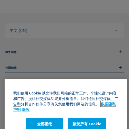
中文 (CN)
服务信息
测量服务
公司信息
技术服务
线上和线下研讨会
关于我们
远程支持
基本信息
人才招聘
和我们取得联系
我们使用 Cookie 以允许我们网站的正常工作、个性化设计内容
新闻
版权
和广告、提供社交媒体功能并分析流量。我们还同社交媒体、广
活动
加入KRÜSS社区
数据隐私声明
告和分析合作伙伴分享有关您使用我们网站的信息。
数据隐私
Cookie政策
声明
版权
通用条款与条件
证书 (ISO 9001)
全部拒绝
接受所有 Cookie