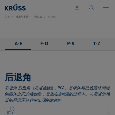
主页
技术与支持
词汇表
后退角
A-E
F-O
P-S
T-Z
3D接触角测量法
泡沫
悬滴法
表面张力仪
粘附
Foam Flash
极性部分
三相点
吸附系数
发泡剂
多项式法
顶视距离法
后退角
前进角
Fowkes法
后退角
Washburn法
后退角 后退角（后退
，RCA）是液体与已被液体润湿
ASTM D 971
高宽法
脱环法
韦伯数
接触角
的固体之间的接触角，发生在
的过程中。与后退角相
去润湿
基线
滞后角
棒法
润湿性
反的是润湿过程中出现的
。
前进角
气泡压力张力仪
界面流变，表面流变
滚动角
润湿长度
捕泡法
界面张力
罗氏泡沫分析法
润湿