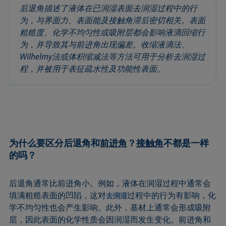
圆法
拉普拉斯压力
粗糙度
润湿剂
后退角描述了液体在已润湿表面去润湿过程中的行
为，与界面力、表面能及接触角滞后密切相关。表面
圆锥曲线法
液体针头
座滴法
Wilhelmy板法
粗糙度、化学不均匀性或吸附层都会影响液滴回缩行
受束座滴法
莲花效应
旋转滴张力仪
粘附功
为，并导致其与前进角出现偏差。收缩液滴法、
接触角
弯月面法
铺展
内聚功
Wilhelmy法或体积缩减法等方法可用于分析去润湿过
CMC和表面活性剂浓度
吴氏法
铺展系数
杨拉普拉斯拟合
程，并被用于表征疏水性及功能性表面。
临界表面张力
Zisman法
滴重计
杨氏方程
去润湿
胶束
静态接触角
扩散系数
微乳剂
静态表面张力
色散部分
Oss and Good法
收缩液滴法
为什么要区分后退角和
前进角
？
接触角
不都是一样
液滴形状分析
Owens, Wendt, Rabel and Kaelble (OWRK)法
表面年龄
的吗？
Du Noüy环法
表面过剩浓度
动态接触角
表面自由能
后退角通常比前进角小。例如，液体在润湿过程中通常会
动态表面张力
表面张力
填满粗糙表面的凹陷，这对
过程中的行为有影响，化
去润湿
乳剂
表面活性
学不均匀性也会产生影响。此外，基材上通常会形成吸附
层，因此表面的化学性质会因润湿而发生变化。前进角和
状态方程
表面活性剂