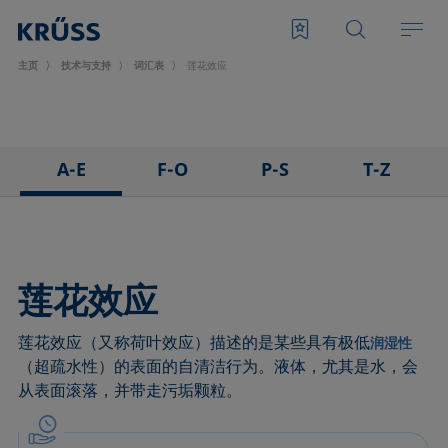
主页
技术与支持
词汇表
莲花效应
A-E
F-O
P-S
T-Z
3D接触角测量法
泡沫
悬滴法
表面张力仪
粘附
Foam Flash
极性部分
三相点
吸附系数
发泡剂
多项式法
顶视距离法
莲花效应
前进角
Fowkes法
后退角
Washburn法
莲花效应（又称荷叶效应）描述的是某些具有极低
ASTM D 971
高宽法
脱环法
韦伯数
润湿性
（超疏水性）的表面的自清洁行为。液体，尤其是水，会
基线
滞后角
棒法
润湿性
从表面滚落，并带走污垢颗粒。
气泡压力张力仪
界面流变，表面流变
滚动角
润湿长度
捕泡法
界面张力
罗氏泡沫分析法
润湿