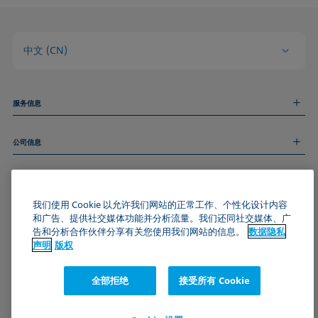
中文 (CN)
服务信息
测量服务
公司信息
技术服务
线上和线下研讨会
关于我们
远程支持
基本信息
人才招聘
和我们取得联系
我们使用 Cookie 以允许我们网站的正常工作、个性化设计内容
新闻
版权
和广告、提供社交媒体功能并分析流量。我们还同社交媒体、广
活动
加入KRÜSS社区
数据隐私声明
告和分析合作伙伴分享有关您使用我们网站的信息。
数据隐私
Cookie政策
声明
版权
通用条款与条件
证书 (ISO 9001)
全部拒绝
接受所有 Cookie
订阅我们的新闻简报