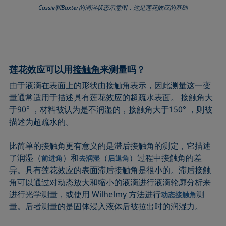
Cassie和Baxter的润湿状态示意图，这是莲花效应的基础
莲花效应可以用
接触角
来测量吗？
由于液滴在表面上的形状由接触角表示，因此测量这一变
量通常适用于描述具有莲花效应的超疏水表面。 接触角大
于90° ，材料被认为是不润湿的，接触角大于150° ，则被
描述为超疏水的。
比简单的接触角更有意义的是滞后接触角的测定，它描述
了润湿（
）和
（
）过程中接触角的差
前进角
去润湿
后退角
异。具有莲花效应的表面滞后接触角是很小的。滞后接触
角可以通过对动态放大和缩小的液滴进行液滴轮廓分析来
进行光学测量，或使用 Wilhelmy 方法进行
测
动态接触角
量。后者测量的是固体浸入液体后被拉出时的润湿力。