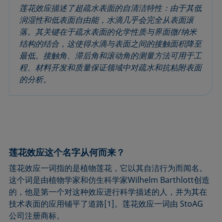
圆法
拉普拉斯压力
粗糙度
润湿剂
莲花效应描述了超疏水表面的自清洁特性：由于其低
润湿性和低表面自由能，水滴几乎会完全从表面滚
圆锥曲线法
液体针头
座滴法
Wilhelmy板法
落。其关键在于疏水表面的化学性质与界面微/纳米
受束座滴法
莲花效应
旋转滴张力仪
粘附功
结构的结合，这使得水滴与表面之间的接触面积降至
接触角
弯月面法
铺展
内聚功
最低。接触角、滞后角和滚动角的测量方法可用于工
CMC和表面活性剂浓度
吴氏法
铺展系数
杨拉普拉斯拟合
程、材料开发和质量保证领域中对疏水和抗粘附表面
的分析。
临界表面张力
Zisman法
滴重计
杨氏方程
去润湿
胶束
静态接触角
扩散系数
微乳剂
静态表面张力
色散部分
Oss and Good法
收缩液滴法
液滴形状分析
Owens, Wendt, Rabel and Kaelble (OWRK)法
表面年龄
莲花效应这个名字从何而来？
Du Noüy环法
表面过剩浓度
莲花效应一词指的是植物莲花，它以其自洁行为而闻名。
动态接触角
表面自由能
这个词是由植物学家和仿生科学家Wilhelm Barthlott创造
动态表面张力
表面张力
的，他是第一个对这种效应进行科学描述的人，并为其在
乳剂
表面活性
技术表面的应用铺平了道路[1]。莲花效应一词由 StoAG
公司注册商标。
状态方程
表面活性剂