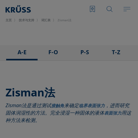
主页
技术与支持
词汇表
Zisman法
A-E
F-O
P-S
T-Z
3D接触角测量法
泡沫
悬滴法
表面张力仪
粘附
Foam Flash
极性部分
三相点
吸附系数
发泡剂
多项式法
顶视距离法
Zisman法
前进角
Fowkes法
后退角
Washburn法
Zisman法是通过测试
来确定
，进而研究
ASTM D 971
高宽法
脱环法
韦伯数
接触角
临界表面张力
固体润湿性的方法。完全浸湿一种固体的液体
用这
表面张力
基线
滞后角
棒法
润湿性
种方法来检测。
气泡压力张力仪
界面流变，表面流变
滚动角
润湿长度
捕泡法
界面张力
罗氏泡沫分析法
润湿