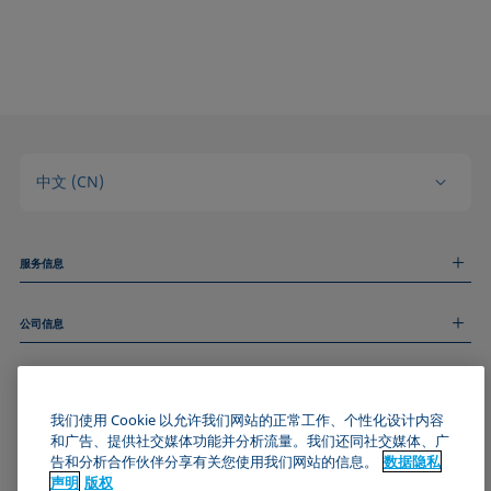
中文 (CN)
服务信息
测量服务
公司信息
技术服务
线上和线下研讨会
关于我们
远程支持
基本信息
人才招聘
和我们取得联系
我们使用 Cookie 以允许我们网站的正常工作、个性化设计内容
新闻
版权
和广告、提供社交媒体功能并分析流量。我们还同社交媒体、广
活动
加入KRÜSS社区
数据隐私声明
告和分析合作伙伴分享有关您使用我们网站的信息。
数据隐私
Cookie政策
声明
版权