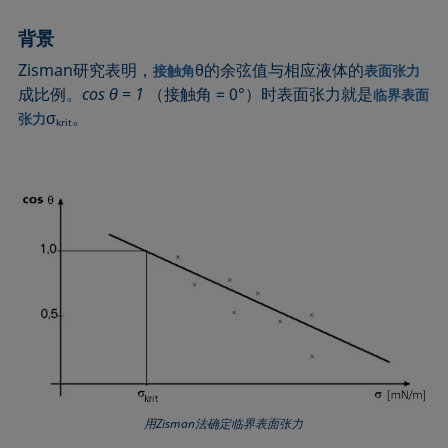
圆法
拉普拉斯压力
粗糙度
润湿剂
背景
圆锥曲线法
液体针头
座滴法
Wilhelmy板法
Zisman研究表明，
θ的余弦值与相应液体的
接触角
表面张力
受束座滴法
莲花效应
旋转滴张力仪
粘附功
成比例。
cos θ
= 1
（接触角 = 0°）时表面张力就是
临界表面
接触角
弯月面法
铺展
内聚功
σ
。
张力
krit
CMC和表面活性剂浓度
吴氏法
铺展系数
杨拉普拉斯拟合
临界表面张力
Zisman法
滴重计
杨氏方程
去润湿
胶束
静态接触角
扩散系数
微乳剂
静态表面张力
色散部分
Oss and Good法
收缩液滴法
液滴形状分析
Owens, Wendt, Rabel and Kaelble (OWRK)法
表面年龄
Du Noüy环法
表面过剩浓度
动态接触角
表面自由能
动态表面张力
表面张力
乳剂
表面活性
用Zisman法确定临界表面张力
状态方程
表面活性剂