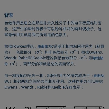
圆法
拉普拉斯压力
粗糙度
润湿剂
圆锥曲线法
液体针头
座滴法
Wilhelmy板法
背景
受束座滴法
莲花效应
旋转滴张力仪
粘附功
色散作用是建立在那些非永久性分子中的电子密度临时变
接触角
弯月面法
铺展
内聚功
化。这产生的瞬时偶极子可以诱导相邻的瞬时偶极子。这
CMC和表面活性剂浓度
吴氏法
铺展系数
杨拉普拉斯拟合
些微作用力就是我们所知道的色散力。
临界表面张力
Zisman法
滴重计
杨氏方程
根据Fowkes理论，
σ是基于相内粘附作用力（粘附
表面张力
去润湿
胶束
静态接触角
D
nD
功），色散部分 （σ
）和非色散部分（σ
）根据Owens,
扩散系数
微乳剂
静态表面张力
D
Wendt, Rabel和Kaelble理论则是色散部分（σ
）和
极性部
色散部分
Oss and Good法
收缩液滴法
P
（σ
）。两部分的和就是总的表面张力。
分
液滴形状分析
Owens, Wendt, Rabel and Kaelble (OWRK)法
表面年龄
当一相接触到另外一相，粘附作用力的增强取决于（
粘附功
Du Noüy环法
表面过剩浓度
W
）相邻两相之间的共同相互作用。这种作用力可以根据
A
动态接触角
表面自由能
Owens，Wendt，Rable和Kaelble方程表示：
动态表面张力
表面张力
乳剂
表面活性
状态方程
表面活性剂