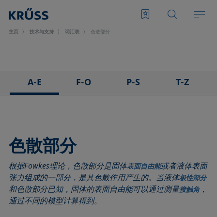
主页
技术与支持
词汇表
色散部分
A-E
F-O
P-S
T-Z
3D接触角测量法
泡沫
悬滴法
表面张力仪
粘附
Foam Flash
极性部分
三相点
吸附系数
发泡剂
多项式法
顶视距离法
色散部分
前进角
Fowkes法
后退角
Washburn法
根据Fowkes理论，色散部分是固体
或者液体表面
ASTM D 971
高宽法
脱环法
韦伯数
表面自由能
张力组成的一部分，是其色散作用产生的。当液体
极性部分
基线
滞后角
棒法
润湿性
和色散部分已知，固体的表面自由能可以通过测量
，
接触角
气泡压力张力仪
界面流变，表面流变
滚动角
润湿长度
通过不同的模型计算得到。
捕泡法
界面张力
罗氏泡沫分析法
润湿