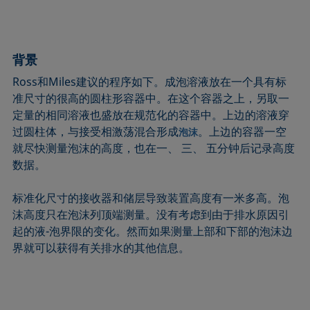
圆法
拉普拉斯压力
粗糙度
润湿剂
圆锥曲线法
液体针头
座滴法
Wilhelmy板法
受束座滴法
莲花效应
旋转滴张力仪
粘附功
背景
接触角
弯月面法
铺展
内聚功
Ross和Miles建议的程序如下。成泡溶液放在一个具有标
CMC和表面活性剂浓度
吴氏法
铺展系数
杨拉普拉斯拟合
准尺寸的很高的圆柱形容器中。在这个容器之上，另取一
临界表面张力
Zisman法
滴重计
杨氏方程
定量的相同溶液也盛放在规范化的容器中。上边的溶液穿
过圆柱体，与接受相激荡混合形成
。上边的容器一空
泡沫
去润湿
胶束
静态接触角
就尽快测量泡沫的高度，也在一、 三、 五分钟后记录高度
扩散系数
微乳剂
静态表面张力
数据。
色散部分
Oss and Good法
收缩液滴法
液滴形状分析
Owens, Wendt, Rabel and Kaelble (OWRK)法
表面年龄
标准化尺寸的接收器和储层导致装置高度有一米多高。泡
沫高度只在泡沫列顶端测量。没有考虑到由于排水原因引
Du Noüy环法
表面过剩浓度
起的液-泡界限的变化。然而如果测量上部和下部的泡沫边
动态接触角
表面自由能
界就可以获得有关排水的其他信息。
动态表面张力
表面张力
乳剂
表面活性
状态方程
表面活性剂