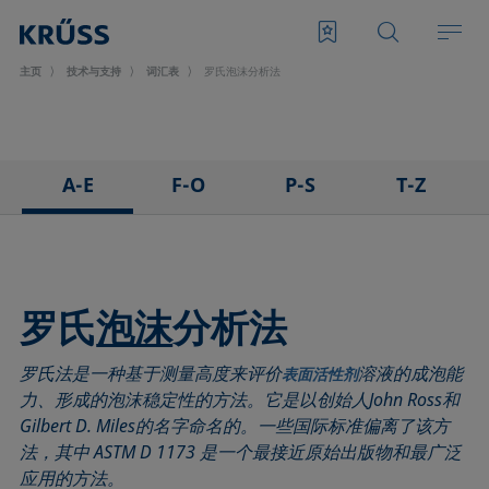
主页
技术与支持
词汇表
罗氏泡沫分析法
A-E
F-O
P-S
T-Z
3D接触角测量法
泡沫
悬滴法
表面张力仪
粘附
Foam Flash
极性部分
三相点
吸附系数
发泡剂
多项式法
顶视距离法
罗氏
泡沫
分析法
前进角
Fowkes法
后退角
Washburn法
罗氏法是一种基于测量高度来评价
溶液的成泡能
ASTM D 971
高宽法
脱环法
韦伯数
表面活性剂
力、形成的泡沫稳定性的方法。它是以创始人John Ross和
基线
滞后角
棒法
润湿性
Gilbert D. Miles的名字命名的。一些国际标准偏离了该方
气泡压力张力仪
界面流变，表面流变
滚动角
润湿长度
法，其中 ASTM D 1173 是一个最接近原始出版物和最广泛
捕泡法
界面张力
罗氏泡沫分析法
润湿
应用的方法。