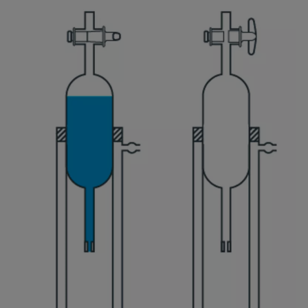
Extended Fowkes法