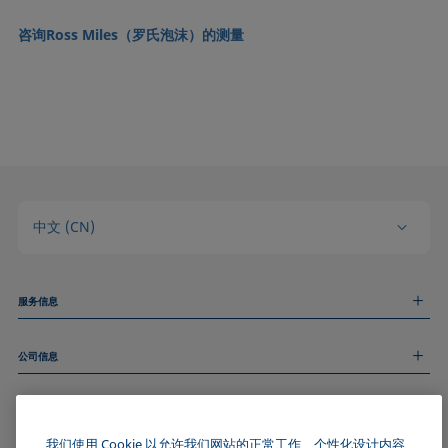
咨询Ross Miles（罗氏泡沫）的测量
中文 (CN)
服务信息
测量服务
公司信息
技术服务
线上和线下研讨会
关于我们
远程支持
基本信息
人才招聘
和我们取得联系
新闻
我们使用 Cookie 以允许我们网站的正常工作、个性化设计内容