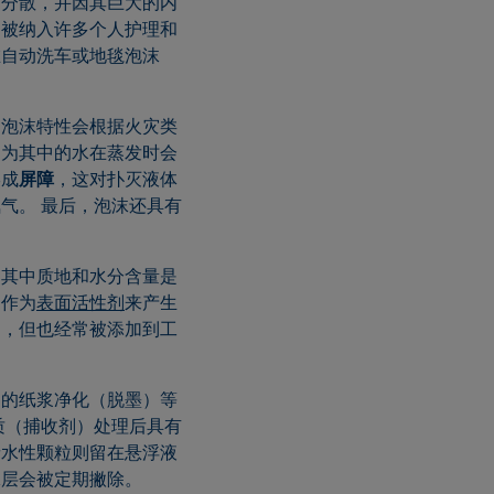
细分散，并因其巨大的内
剂被纳入许多个人护理和
在自动洗车或地毯泡沫
和泡沫特性会根据火灾类
因为其中的水在蒸发时会
形成
屏障
，这对扑灭液体
气。 最后，泡沫还具有
，其中质地和水分含量是
）作为
表面活性剂
来产生
中，但也经常被添加到工
中的纸浆净化（脱墨）等
质（捕收剂）处理后具有
亲水性颗粒则留在悬浮液
沫层会被定期撇除。