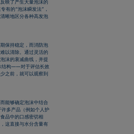
准反映了产生大量泡沫的
专有的“泡沫瞬发法”，
够清晰地区分各种高发泡
长期保持稳定，而消防泡
将难以清除。通过灵活的
型泡沫的衰减曲线，并提
沫结构——对于评估长效
减少之前，就可以观察到
从而能够确定泡沫中结合
于许多产品（例如个人护
与食品中的口感密切相
沫，这直接与水分含量有