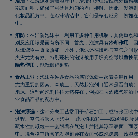
清洁
：在洗涤和清洁泡沫中，清洁和护理活性成分被精
部表面积，确保了强效且均匀的界面接触。因此，发泡
化妆品配方中。在泡沫清洁中，它们是核心成分，例如
中。
消防
：在消防泡沫中，利用了多种作用机制，其侧重点
别及应用场景而有所不同。首先，泡沫具有
冷却作用
，
从燃烧物中吸收热能。此外，泡沫还在燃料与空气之间
火灾尤为有效。特别蓬松的泡沫被用于填充空隙以
置换
氧
隔热作用
，能抵御辐射热。
食品工业
：泡沫在许多食品的感官体验中起着关键作用
尤为重要的因素。本质上，天然起泡剂（通常是蛋白质
泡沫。这些起泡剂往往天然存在，例如在啤酒或气泡酒
业食品产品的配方中。
泡沫浮选
：这种分离工艺常用于矿石加工，或纸张回收
过程。空气被吹入水浆中。 疏水性颗粒——或经特殊物
疏水性的颗粒——会附着在气泡上并随其浮至表面，而
中。混合物中所含的发泡剂会在表面形成泡沫层，该泡