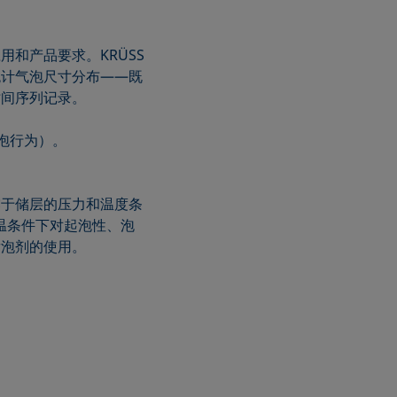
和产品要求。KRÜSS
统计气泡尺寸分布——既
时间序列记录。
泡行为）。
露于储层的压力和温度条
温条件下对起泡性、泡
发泡剂的使用。