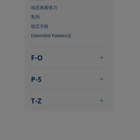
动态表面张力
乳剂
状态方程
Extended Fowkes法
F-O
泡沫
P-S
Foam Flash
发泡剂
悬滴法
Fowkes法
T-Z
极性部分
高宽法
多项式法
表面张力仪
滞后角
后退角
三相点
界面流变，表面流变
脱环法
顶视距离法
界面张力
棒法