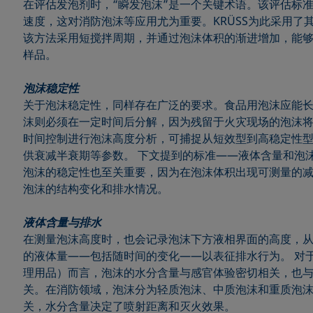
在评估发泡剂时，“瞬发泡沫”是一个关键术语。该评估标
速度，这对消防泡沫等应用尤为重要。KRÜSS为此采用了其
该方法采用短搅拌周期，并通过泡沫体积的渐进增加，能
样品。
泡沫稳定性
关于泡沫稳定性，同样存在广泛的要求。食品用泡沫应能
沫则必须在一定时间后分解，因为残留于火灾现场的泡沫
时间控制进行泡沫高度分析，可捕捉从短效型到高稳定性
供衰减半衰期等参数。 下文提到的标准——液体含量和泡
泡沫的稳定性也至关重要，因为在泡沫体积出现可测量的
泡沫的结构变化和排水情况。
液体含量与排水
在测量泡沫高度时，也会记录泡沫下方液相界面的高度，
的液体量——包括随时间的变化——以表征排水行为。 对
理用品）而言，泡沫的水分含量与感官体验密切相关，也
关。在消防领域，泡沫分为轻质泡沫、中质泡沫和重质泡
关，水分含量决定了喷射距离和灭火效果。