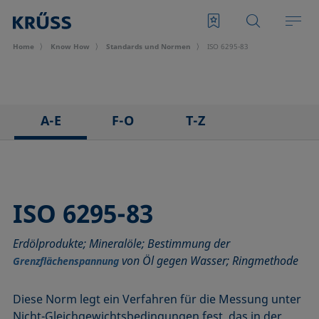
Home
Know How
Standards und Normen
ISO 6295-83
A-E
F-O
T-Z
ASTM C813-90
IEC 62961 - 18
TAPPI T458 cm-14
ASTM D971-12
IEC TR 62039:2021
TAPPI T558 om-20
ASTM D1173-07
IEC TS 62073:2016
ISO 6295-83
ASTM D1331-14
ISO 304-85
Erdölprodukte; Mineralöle; Bestimmung der
ASTM D1417-16
ISO 1409-06
von Öl gegen Wasser; Ringmethode
Grenzflächenspannung
ASTM D1590-60
ISO 4311-79
ASTM D3825-90
ISO 6295-83
Diese Norm legt ein Verfahren für die Messung unter
ASTM D5946-17
ISO 6889-86
Nicht-Gleichgewichtsbedingungen fest, das in der