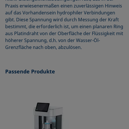
ASTM D7334-08
ISO 15989
Praxis erwiesenermaßen einen zuverlässigen Hinweis
auf das Vorhandensein hydrophiler Verbindungen
ASTM D7490-13
ISO 16672:2020
gibt. Diese Spannung wird durch Messung der Kraft
ASTM D8597-24
ISO 19403-1:2022 bis ISO 19403-7:2024
bestimmt, die erforderlich ist, um einen planaren Ring
DIN EN14210-03
Method 306B
aus Platindraht von der Oberfläche der Flüssigkeit mit
DIN EN14370-04
OECD 115-95
höherer Spannung, d.h. von der Wasser-Öl-
Grenzfläche nach oben, abzulösen.
DIN 53914-97
Passende Produkte