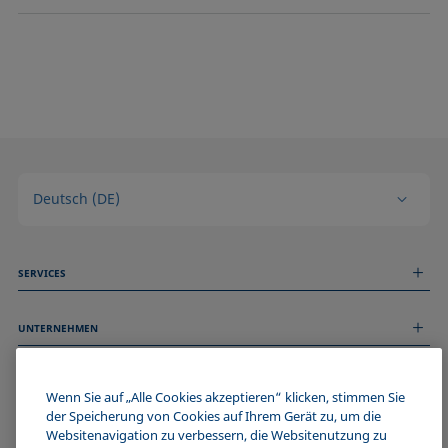
Deutsch (DE)
SERVICES
Messdienstleistungen
UNTERNEHMEN
Technischer Service
Webinare & Seminare
Über uns
Remote Support
ALLGEMEINE INFORMATIONEN
Stellenangebote
Wenn Sie auf „Alle Cookies akzeptieren“ klicken, stimmen Sie
Kontaktieren Sie uns
News
der Speicherung von Cookies auf Ihrem Gerät zu, um die
Impressum
Websitenavigation zu verbessern, die Websitenutzung zu
Events
WERDE TEIL DER KRÜSS COMMUNITY
Datenschutzerklärung