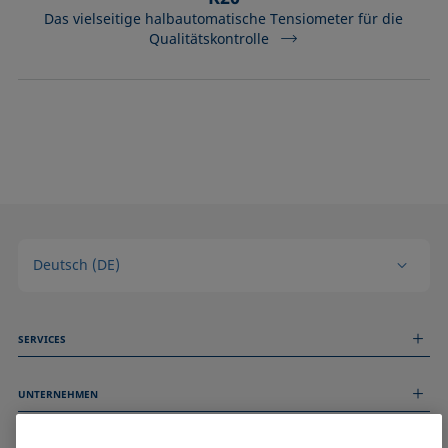
Das vielseitige halbautomatische Tensiometer für die
Qualitätskontrolle
Deutsch (DE)
SERVICES
Messdienstleistungen
UNTERNEHMEN
Technischer Service
Webinare & Seminare
Über uns