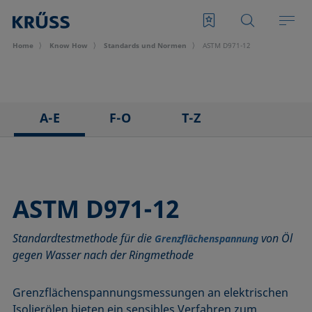
Home
Know How
Standards und Normen
ASTM D971-12
A-E
F-O
T-Z
ASTM C813-90
IEC 62961 - 18
TAPPI T458 cm-14
ASTM D971-12
IEC TR 62039:2021
TAPPI T558 om-20
ASTM D1173-07
IEC TS 62073:2016
ASTM D971-12
ASTM D1331-14
ISO 304-85
Standardtestmethode für die
von Öl
ASTM D1417-16
ISO 1409-06
Grenzflächenspannung
gegen Wasser nach der Ringmethode
ASTM D1590-60
ISO 4311-79
ASTM D3825-90
ISO 6295-83
Grenzflächenspannungsmessungen an elektrischen
ASTM D5946-17
ISO 6889-86
Isolierölen bieten ein sensibles Verfahren zum