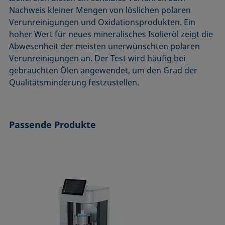
ASTM D7334-08
ISO 15989
Nachweis kleiner Mengen von löslichen polaren
Verunreinigungen und Oxidationsprodukten. Ein
ASTM D7490-13
ISO 16672:2020
hoher Wert für neues mineralisches Isolieröl zeigt die
ASTM D8597-24
ISO 19403-1:2022 bis ISO 19403-7:2024
Abwesenheit der meisten unerwünschten polaren
DIN EN14210-03
Method 306B
Verunreinigungen an. Der Test wird häufig bei
DIN EN14370-04
OECD 115-95
gebrauchten Ölen angewendet, um den Grad der
Qualitätsminderung festzustellen.
DIN 53914-97
Passende Produkte