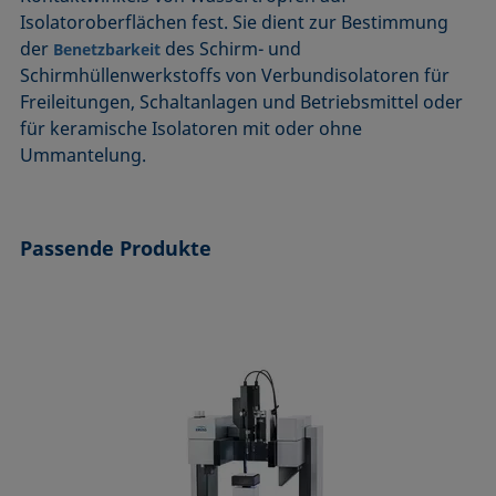
ASTM D7334-08
ISO 15989
Isolatoroberflächen fest. Sie dient zur Bestimmung
der
des Schirm- und
ASTM D7490-13
ISO 16672:2020
Benetzbarkeit
Schirmhüllenwerkstoffs von Verbundisolatoren für
ASTM D8597-24
ISO 19403-1:2022 bis ISO 19403-7:2024
Freileitungen, Schaltanlagen und Betriebsmittel oder
DIN EN14210-03
Method 306B
für keramische Isolatoren mit oder ohne
DIN EN14370-04
OECD 115-95
Ummantelung.
DIN 53914-97
Passende Produkte