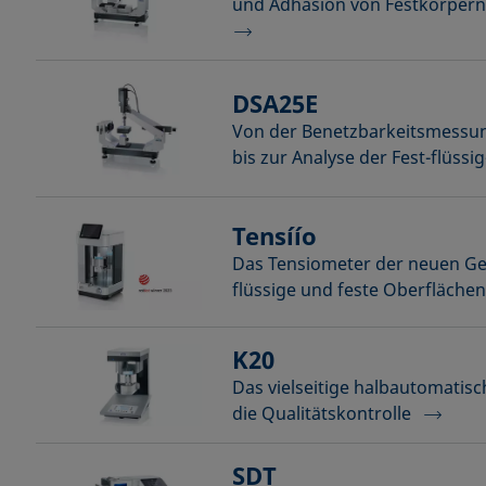
und Adhäsion von Festkörpern
DSA25E
Von der Benetzbarkeitsmessun
bis zur Analyse der Fest-flüssi
Tensíío
Das Tensiometer der neuen Ge
flüssige und feste Oberfläche
K20
Das vielseitige halbautomatis
die Qualitätskontrolle
SDT