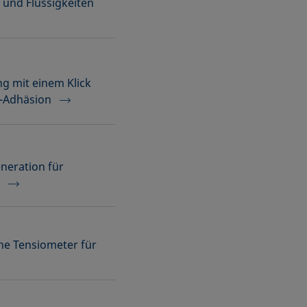
 und Flüssigkeiten
g mit einem Klick
g-Adhäsion
neration für
n
che Tensiometer für