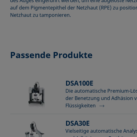
des Auges eingeführt werden, um eine abgelöste Netz
auf dem Pigmentepithel der Netzhaut (RPE) zu positio
Netzhaut zu tamponieren.
Passende Produkte
DSA100E
Die automatische Premium-Lös
der Benetzung und Adhäsion v
Flüssigkeiten
DSA30E
Vielseitige automatische Anal