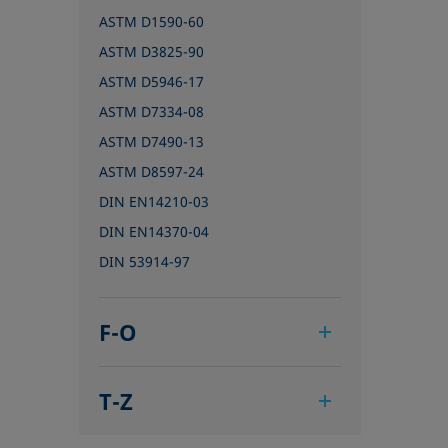
ASTM D1590-60
ASTM D3825-90
ASTM D5946-17
ASTM D7334-08
ASTM D7490-13
ASTM D8597-24
DIN EN14210-03
DIN EN14370-04
DIN 53914-97
F-O
IEC 62961 - 18
T-Z
IEC TR 62039:2021
IEC TS 62073:2016
TAPPI T458 cm-14