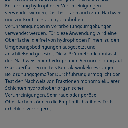
ASTM D7334-08
ISO 15989
Entfernung hydrophober Verunreinigungen
verwendet werden. Der Test kann auch zum Nachweis
ASTM D7490-13
ISO 16672:2020
und zur Kontrolle von hydrophoben
ASTM D8597-24
ISO 19403-1:2022 bis ISO 19403-7:2024
Verunreinigungen in Verarbeitungsumgebungen
DIN EN14210-03
Method 306B
verwendet werden. Für diese Anwendung wird eine
DIN EN14370-04
OECD 115-95
Oberfläche, die frei von hydrophoben Filmen ist, den
Umgebungsbedingungen ausgesetzt und
DIN 53914-97
anschließend getestet. Diese Prüfmethode umfasst
den Nachweis einer hydrophoben Verunreinigung auf
Glasoberflächen mittels Kontaktwinkelmessungen.
Bei ordnungsgemäßer Durchführung ermöglicht der
Test den Nachweis von Fraktionen monomolekularer
Schichten hydrophober organischer
Verunreinigungen. Sehr raue oder poröse
Oberflächen können die Empfindlichkeit des Tests
erheblich verringern.