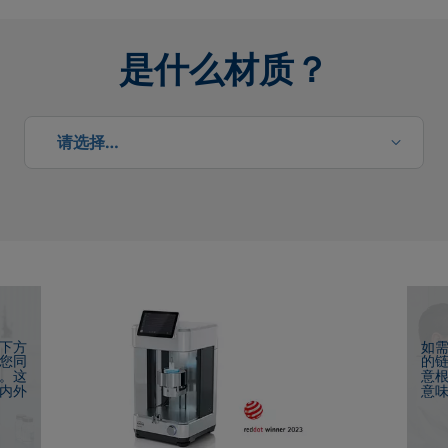
是什么材质？
请选择…
请选择…
下方
如
您同
的
。这
意
内外
意