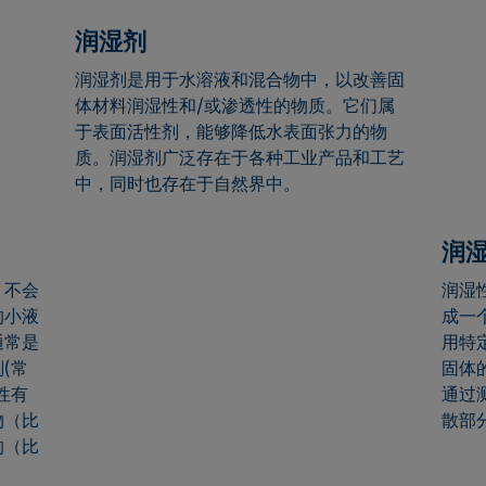
润湿剂
润湿剂是用于水溶液和混合物中，以改善固
体材料润湿性和/或渗透性的物质。它们属
于表面活性剂，能够降低水表面张力的物
质。润湿剂广泛存在于各种工业产品和工艺
中，同时也存在于自然界中。
润
，不会
润湿
的小液
成一
通常是
用特
(常
固体
性有
通过
物（比
散部
的（比