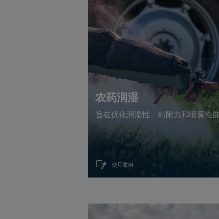
农药润湿
旨在优化润湿性、粘附力和喷雾性
使用案例