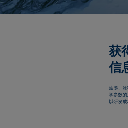
获
信
油墨、涂
学参数的
以研发成