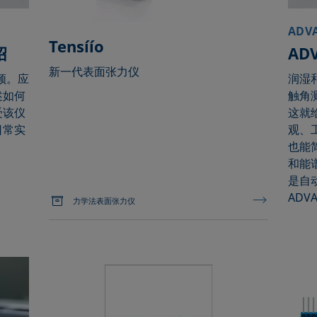
ADV
Tensíío
绍
AD
新一代表面张力仪
视频。应
润湿
述如何
触角
受该仪
这就
日常实
观、
也能
和能
是自
AD
力学法表面张力仪