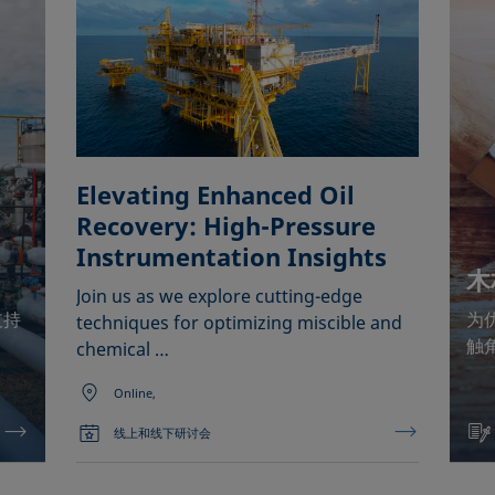
Elevating Enhanced Oil
Recovery: High-Pressure
Instrumentation Insights
木
Join us as we explore cutting-edge
支持
为
techniques for optimizing miscible and
触
chemical …
Online,
线上和线下研讨会