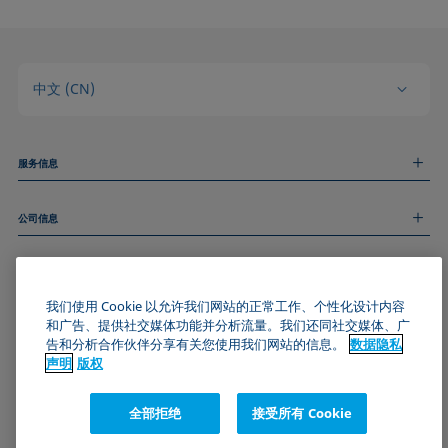
中文 (CN)
服务信息
测量服务
公司信息
技术服务
线上和线下研讨会
关于我们
远程支持
基本信息
人才招聘
和我们取得联系
我们使用 Cookie 以允许我们网站的正常工作、个性化设计内容
新闻
版权
和广告、提供社交媒体功能并分析流量。我们还同社交媒体、广
活动
加入KRÜSS社区
数据隐私声明
告和分析合作伙伴分享有关您使用我们网站的信息。
数据隐私
Cookie政策
声明
版权
通用条款与条件
证书 (ISO 9001)
全部拒绝
接受所有 Cookie
订阅我们的新闻简报