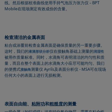
线。然后根据校准曲线使用手持气泡压力张力仪
BPT
–
Mobile在现场测定有效成份的含量。
检查清洁的金属表面
粘合或涂覆前检查金属表面是确保质量的另一重要步骤。
这时，我们的
仪在接触角基础上测量的
液滴形状分析
润湿性
被用作质量标准。同时，水滴角可表明清洁的均匀性和质
量，而且在整个表面上的水滴角大小应尽可能均匀。我们
的便携式
测量仪 Ayríís及表面分析仪 - MSA可在现场
接触角
任何大小的表面上进行无损检测。
表面自由能、
粘附功
和
粗糙度
的测量
一些金属（如铝或镁）涂有钝化氧化物层，需要在粘合性